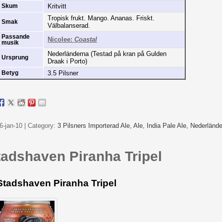
Kritvitt
Skum
Tropisk frukt. Mango. Ananas. Friskt.
Smak
Välbalanserad.
Passande
Nicolee:
Coastal
musik
Nederländerna (Testad på kran på Gulden
Ursprung
Draak i Porto)
3.5 Pilsner
Betyg
6-jan-10 | Category:
3 Pilsners Importerad Ale,
Ale,
India Pale Ale,
Nederlände
tadshaven Piranha Tripel
Stadshaven Piranha Tripel