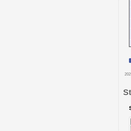
202
S