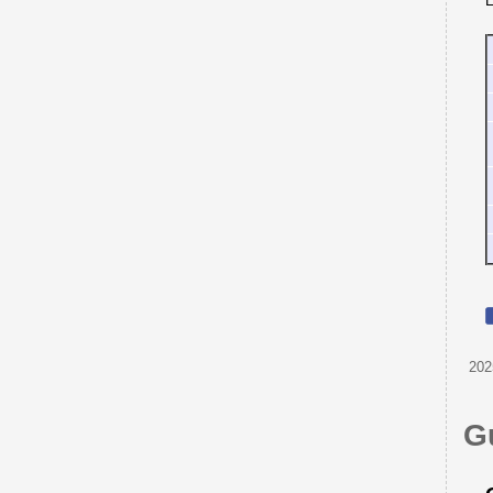
E
202
G