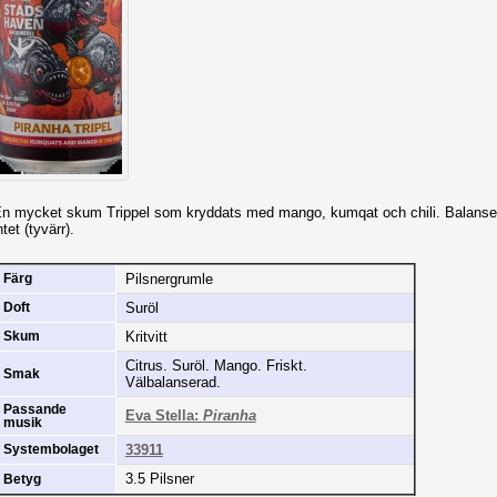
n mycket skum Trippel som kryddats med mango, kumqat och chili. Balanserar 
ntet (tyvärr).
Pilsnergrumle
Färg
Suröl
Doft
Kritvitt
Skum
Citrus. Suröl. Mango. Friskt.
Smak
Välbalanserad.
Passande
Eva Stella:
Piranha
musik
33911
Systembolaget
3.5 Pilsner
Betyg