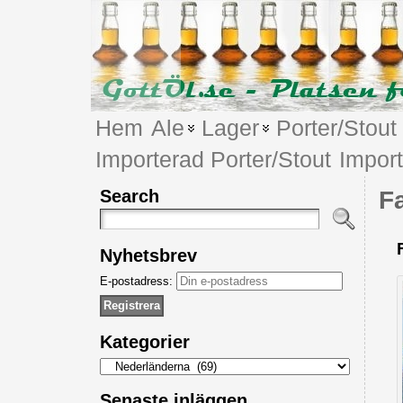
Hem
Ale
Lager
Porter/Stout
Importerad Porter/Stout
Impor
Search
F
Nyhetsbrev
E-postadress:
Kategorier
Kategorier
Senaste inläggen