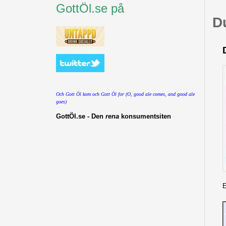
GottÖl.se på
D
Och Gott Öl kom och Gott Öl for (O, good ale comes, and good ale
goes)
GottÖl.se - Den
rena
konsumentsiten
E