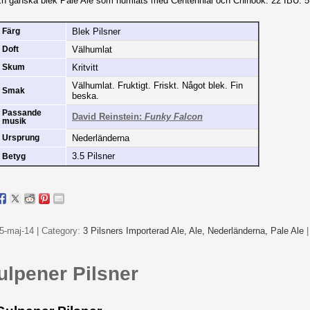
n ganska blek Pale Ale som humlats med Centennial och Chinook. 22 IBU. 
Blek Pilsner
Färg
Välhumlat
Doft
Kritvitt
Skum
Välhumlat. Fruktigt. Friskt. Något blek. Fin
Smak
beska.
Passande
David Reinstein:
Funky Falcon
musik
Nederländerna
Ursprung
3.5 Pilsner
Betyg
5-maj-14 | Category:
3 Pilsners Importerad Ale,
Ale,
Nederländerna,
Pale Ale
ulpener Pilsner