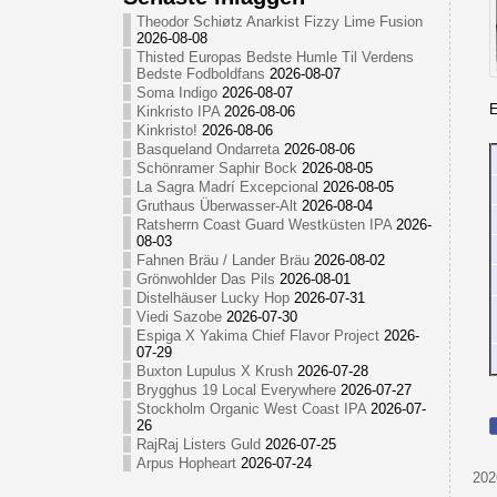
Theodor Schiøtz Anarkist Fizzy Lime Fusion
2026-08-08
Thisted Europas Bedste Humle Til Verdens
Bedste Fodboldfans
2026-08-07
Soma Indigo
2026-08-07
E
Kinkristo IPA
2026-08-06
Kinkristo!
2026-08-06
Basqueland Ondarreta
2026-08-06
Schönramer Saphir Bock
2026-08-05
La Sagra Madrí Excepcional
2026-08-05
Gruthaus Überwasser-Alt
2026-08-04
Ratsherrn Coast Guard Westküsten IPA
2026-
08-03
Fahnen Bräu / Lander Bräu
2026-08-02
Grönwohlder Das Pils
2026-08-01
Distelhäuser Lucky Hop
2026-07-31
Viedi Sazobe
2026-07-30
Espiga X Yakima Chief Flavor Project
2026-
07-29
Buxton Lupulus X Krush
2026-07-28
Brygghus 19 Local Everywhere
2026-07-27
Stockholm Organic West Coast IPA
2026-07-
26
RajRaj Listers Guld
2026-07-25
Arpus Hopheart
2026-07-24
202