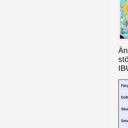
Än
st
IB
Fär
Doft
Sk
Sm