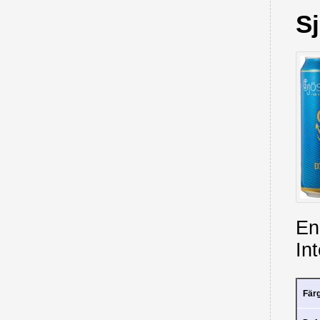
S
En
In
Fär