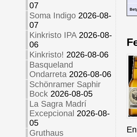
07
Bet
Soma Indigo
2026-08-
07
Kinkristo IPA
2026-08-
F
06
Kinkristo!
2026-08-06
Basqueland
Ondarreta
2026-08-06
Schönramer Saphir
Bock
2026-08-05
La Sagra Madrí
Excepcional
2026-08-
05
En
Gruthaus