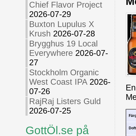
M
Chief Flavor Project
2026-07-29
Buxton Lupulus X
Krush
2026-07-28
Brygghus 19 Local
Everywhere
2026-07-
27
Stockholm Organic
West Coast IPA
2026-
En
07-26
Me
RajRaj Listers Guld
2026-07-25
Fär
GottÖl.se på
Doft