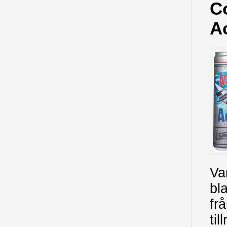
Co
A
Var
bl
fr
til