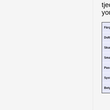
tj
yo
Fär
Doft
Sk
Sm
Pas
Sys
Bet