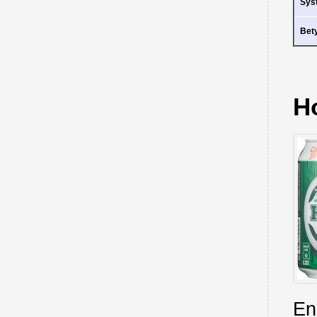
Sys
Bet
H
En