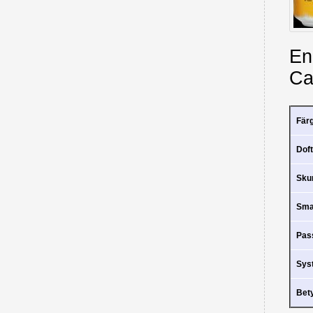
En
Ca
Fär
Doft
Sk
Sm
Pas
Sys
Bet