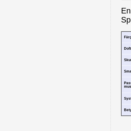
En
Sp
Fär
Doft
Sk
Sm
Pas
mus
Sys
Bet