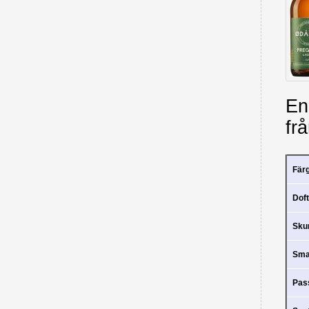
En
fr
Fär
Doft
Sk
Sm
Pas