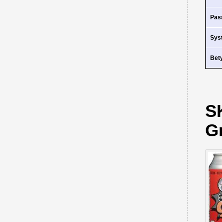
Pas
Sys
Bet
S
Gr