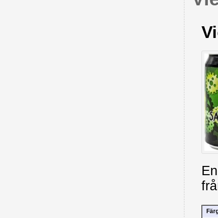
V
En
fr
Fär