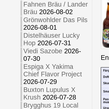
Fahnen Bräu / Lander
Bräu
2026-08-02
Grönwohlder Das Pils
2026-08-01
Distelhäuser Lucky
Hop
2026-07-31
Viedi Sazobe
2026-
En
07-30
Espiga X Yakima
Fär
Chief Flavor Project
Doft
2026-07-29
Sk
Buxton Lupulus X
Sm
Krush
2026-07-28
Pas
mus
Brygghus 19 Local
Urs