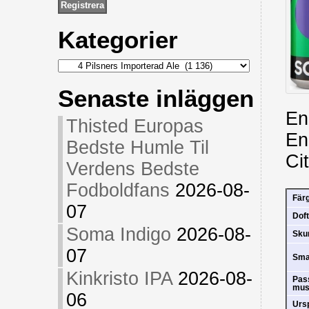
Kategorier
Kategorier
Senaste inläggen
En 
Thisted Europas
En
Bedste Humle Til
Ci
Verdens Bedste
Fodboldfans
2026-08-
Fär
07
Doft
Soma Indigo
2026-08-
Sk
07
Sm
Kinkristo IPA
2026-08-
Pas
mus
06
Urs