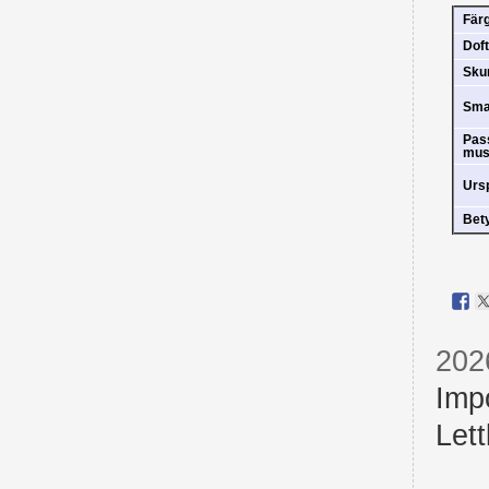
Fär
Doft
Sk
Sm
Pas
mus
Urs
Bet
202
Imp
Lett