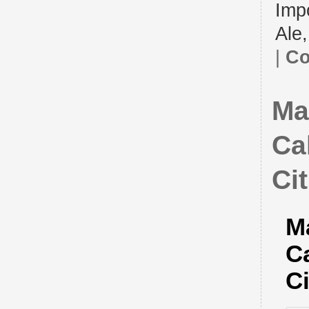
Imp
Ale
|
Co
Ma
Cal
Cit
M
Ca
Ci