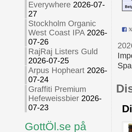
Everywhere
2026-07-
Bet
27
Stockholm Organic
West Coast IPA
2026-
07-26
202
RajRaj Listers Guld
Imp
2026-07-25
Spa
Arpus Hopheart
2026-
07-24
Di
Graffiti Premium
Hefeweissbier
2026-
07-23
D
GottÖl.se på