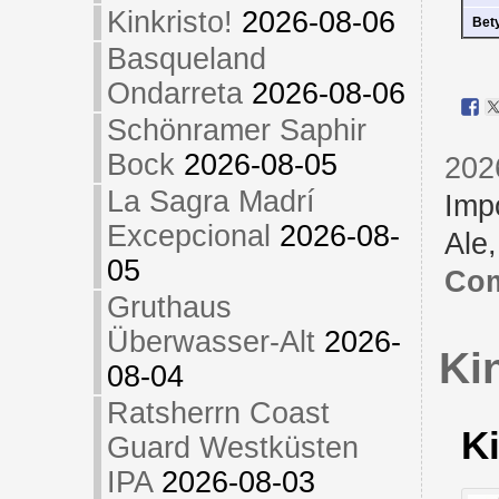
Kinkristo!
2026-08-06
Bet
Basqueland
Ondarreta
2026-08-06
Schönramer Saphir
Bock
2026-08-05
202
La Sagra Madrí
Imp
Excepcional
2026-08-
Ale
05
Com
Gruthaus
Überwasser-Alt
2026-
Ki
08-04
Ratsherrn Coast
Ki
Guard Westküsten
IPA
2026-08-03