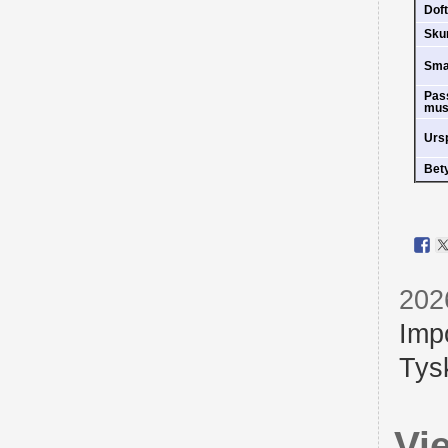
Doft
Sk
Sm
Pas
mus
Urs
Bet
202
Imp
Tys
Vi