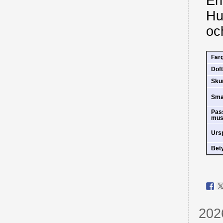
En 
Hu
oc
Fär
Doft
Sk
Sm
Pas
mus
Urs
Bet
202