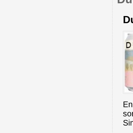
D
En
so
Si