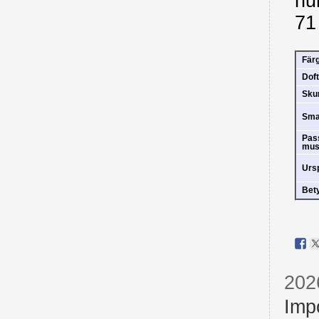
hu
71
Fär
Doft
Sk
Sm
Pas
mus
Urs
Bet
202
Imp