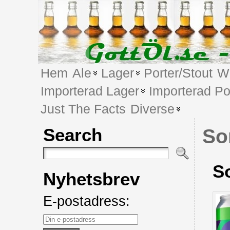
Hem
Ale
Lager
Porter/Stout
We
Importerad Lager
Importerad Po
Just The Facts
Diverse
Search
So
S
Nyhetsbrev
E-postadress: