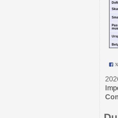
Doft
Sk
Sm
Pas
mus
Urs
Bet
202
Imp
Com
Du