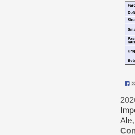
Fär
Doft
Sk
Sm
Pas
mus
Urs
Bet
202
Imp
Ale
Com