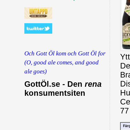
Och Gott Öl kom och Gott Öl for
Yt
(O, good ale comes, and good
De
ale goes)
Br
Di
GottÖl.se - Den
rena
Hu
konsumentsiten
Ce
77
Fär