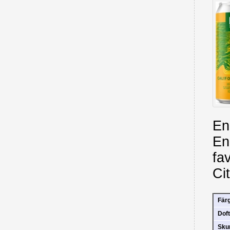
En
En
fa
Ci
Fär
Doft
Sk