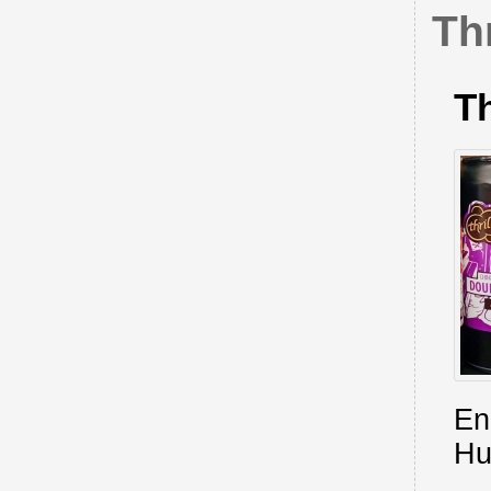
Th
Th
En 
Hu