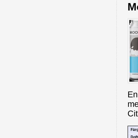
M
En
me
Cit
Fär
Doft