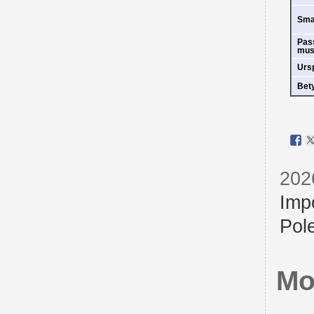
Sm
Pas
mus
Urs
Bet
202
Imp
Pol
Mo