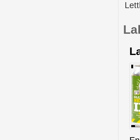
Lett
La
La