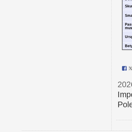
Sk
Sm
Pas
mus
Urs
Bet
202
Imp
Pol