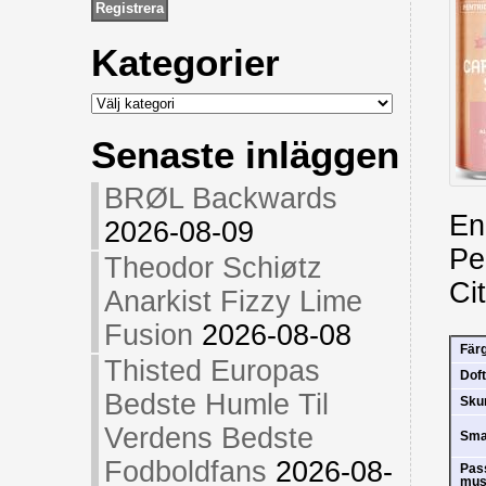
Kategorier
Kategorier
Senaste inläggen
BRØL Backwards
En
2026-08-09
Pe
Theodor Schiøtz
Ci
Anarkist Fizzy Lime
Fusion
2026-08-08
Fär
Thisted Europas
Doft
Bedste Humle Til
Sk
Verdens Bedste
Sm
Fodboldfans
2026-08-
Pas
mus