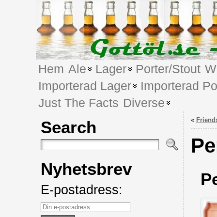
Hem
Ale
Lager
Porter/Stout
We
Importerad Lager
Importerad Po
Just The Facts
Diverse
«
Friend
Search
Pe
Nyhetsbrev
P
E-postadress: