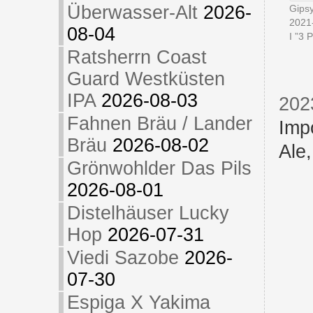
Überwasser-Alt
2026-
Gipsy
2021
08-04
I ”3 P
Ratsherrn Coast
Guard Westküsten
IPA
2026-08-03
202
Fahnen Bräu / Lander
Imp
Bräu
2026-08-02
Ale
Grönwohlder Das Pils
2026-08-01
Distelhäuser Lucky
Hop
2026-07-31
Viedi Sazobe
2026-
07-30
Espiga X Yakima