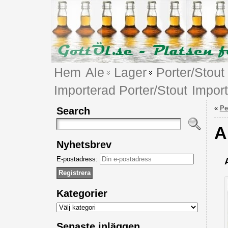
Hem
Ale
Lager
Porter/Stout
Importerad Porter/Stout
Impor
«
Pe
Search
A
Nyhetsbrev
E-postadress:
Kategorier
Kategorier
Senaste inläggen