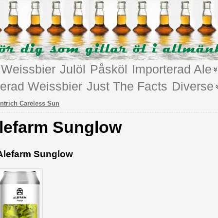
Weissbier
Julöl
Påsköl
Importerad Ale
terad Weissbier
Just The Facts
Diverse
ntrich Careless Sun
lefarm Sunglow
Alefarm Sunglow