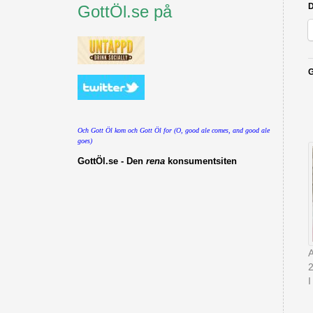
D
GottÖl.se på
G
Och Gott Öl kom och Gott Öl for (O, good ale comes, and good ale
goes)
GottÖl.se - Den
rena
konsumentsiten
A
I