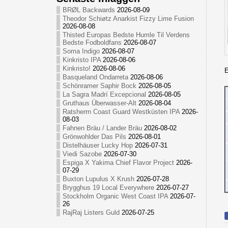
BRØL Backwards
2026-08-09
Theodor Schiøtz Anarkist Fizzy Lime Fusion
2026-08-08
Thisted Europas Bedste Humle Til Verdens
Bedste Fodboldfans
2026-08-07
Soma Indigo
2026-08-07
Kinkristo IPA
2026-08-06
Kinkristo!
2026-08-06
E
Basqueland Ondarreta
2026-08-06
Schönramer Saphir Bock
2026-08-05
La Sagra Madrí Excepcional
2026-08-05
Gruthaus Überwasser-Alt
2026-08-04
Ratsherrn Coast Guard Westküsten IPA
2026-
08-03
Fahnen Bräu / Lander Bräu
2026-08-02
Grönwohlder Das Pils
2026-08-01
Distelhäuser Lucky Hop
2026-07-31
Viedi Sazobe
2026-07-30
Espiga X Yakima Chief Flavor Project
2026-
07-29
Buxton Lupulus X Krush
2026-07-28
Brygghus 19 Local Everywhere
2026-07-27
Stockholm Organic West Coast IPA
2026-07-
26
RajRaj Listers Guld
2026-07-25