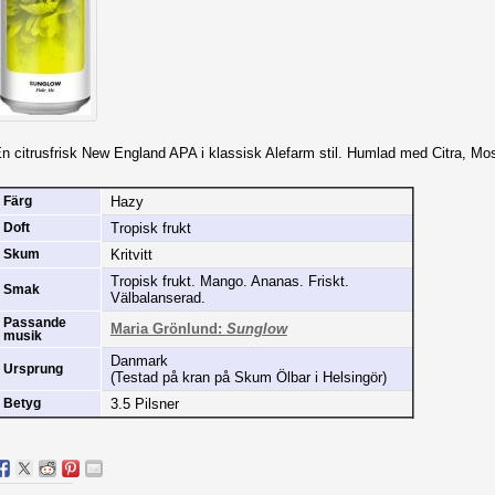
n citrusfrisk New England APA i klassisk Alefarm stil. Humlad med Citra, Mo
Hazy
Färg
Tropisk frukt
Doft
Kritvitt
Skum
Tropisk frukt. Mango. Ananas. Friskt.
Smak
Välbalanserad.
Passande
Maria Grönlund:
Sunglow
musik
Danmark
Ursprung
(Testad på kran på Skum Ölbar i Helsingör)
3.5 Pilsner
Betyg