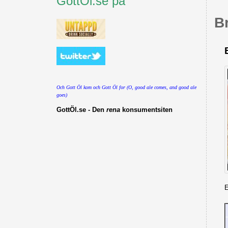
GottÖl.se på
B
Och Gott Öl kom och Gott Öl for (O, good ale comes, and good ale
goes)
GottÖl.se - Den
rena
konsumentsiten
E