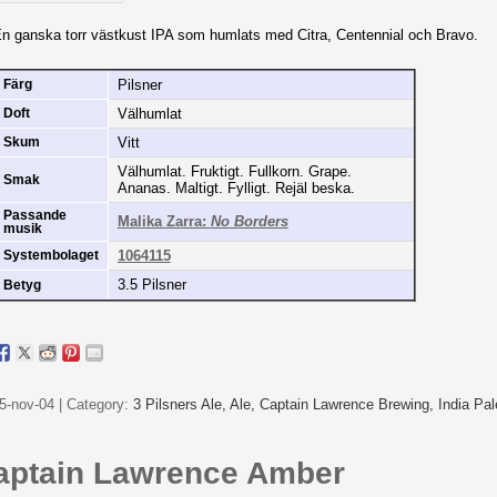
n ganska torr västkust IPA som humlats med Citra, Centennial och Bravo.
Pilsner
Färg
Välhumlat
Doft
Vitt
Skum
Välhumlat. Fruktigt. Fullkorn. Grape.
Smak
Ananas. Maltigt. Fylligt. Rejäl beska.
Passande
Malika Zarra:
No Borders
musik
1064115
Systembolaget
3.5 Pilsner
Betyg
5-nov-04 | Category:
3 Pilsners Ale,
Ale,
Captain Lawrence Brewing,
India Pal
aptain Lawrence Amber