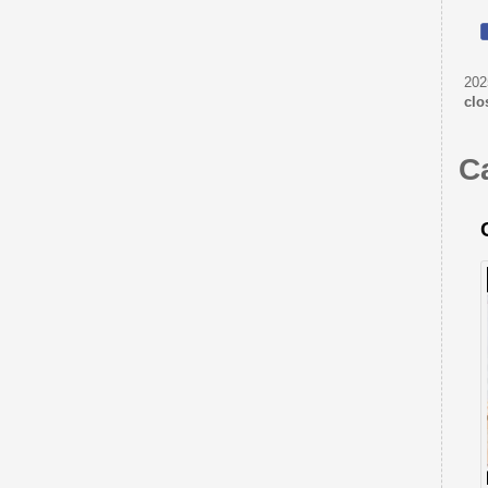
202
clo
C