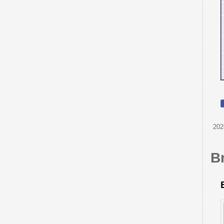
202
B