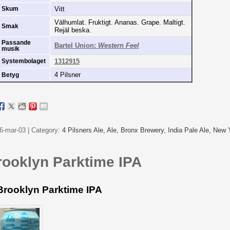
Vitt
Skum
Välhumlat. Fruktigt. Ananas. Grape. Maltigt.
Smak
Rejäl beska.
Passande
Bartel Union:
Western Feel
musik
1312915
Systembolaget
4 Pilsner
Betyg
6-mar-03 | Category:
4 Pilsners Ale,
Ale,
Bronx Brewery,
India Pale Ale,
New 
rooklyn Parktime IPA
Brooklyn Parktime IPA