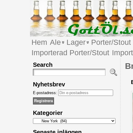
Hem
Ale
Lager
Porter/Stout
Importerad Porter/Stout
Impor
Search
B
Nyhetsbrev
E-postadress:
Kategorier
Kategorier
Senaste inläggen