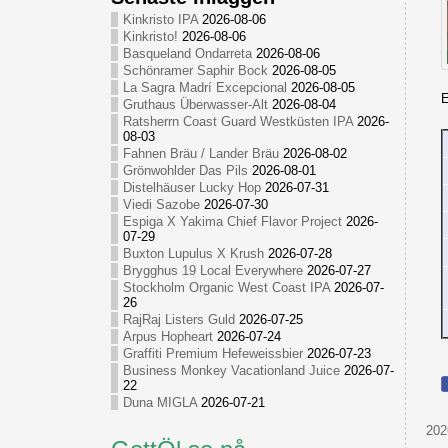
Kinkristo IPA
2026-08-06
Kinkristo!
2026-08-06
Basqueland Ondarreta
2026-08-06
Schönramer Saphir Bock
2026-08-05
La Sagra Madrí Excepcional
2026-08-05
E
Gruthaus Überwasser-Alt
2026-08-04
Ratsherrn Coast Guard Westküsten IPA
2026-
08-03
Fahnen Bräu / Lander Bräu
2026-08-02
Grönwohlder Das Pils
2026-08-01
Distelhäuser Lucky Hop
2026-07-31
Viedi Sazobe
2026-07-30
Espiga X Yakima Chief Flavor Project
2026-
07-29
Buxton Lupulus X Krush
2026-07-28
Brygghus 19 Local Everywhere
2026-07-27
Stockholm Organic West Coast IPA
2026-07-
26
RajRaj Listers Guld
2026-07-25
Arpus Hopheart
2026-07-24
Graffiti Premium Hefeweissbier
2026-07-23
Business Monkey Vacationland Juice
2026-07-
22
Duna MIGLA
2026-07-21
202