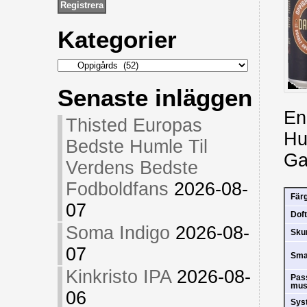
Kategorier
Kategorier
Senaste inläggen
En
Thisted Europas
Hu
Bedste Humle Til
Ga
Verdens Bedste
Fodboldfans
2026-08-
Fär
07
Doft
Soma Indigo
2026-08-
Sk
07
Sm
Kinkristo IPA
2026-08-
Pas
mus
06
Sys