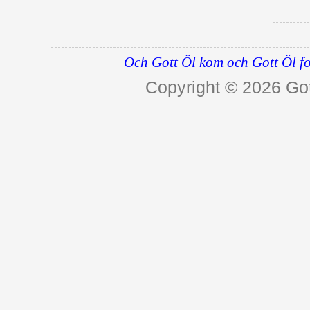
Och Gott Öl kom och Gott Öl fo
Copyright © 2026
Got