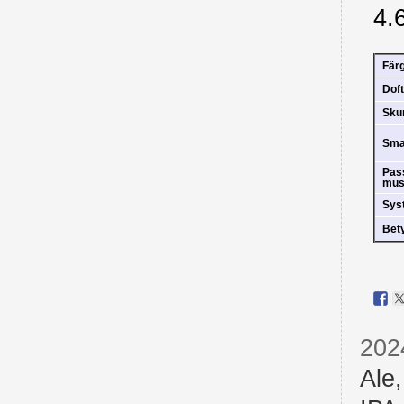
4.
Fär
Doft
Sk
Sm
Pas
mus
Sys
Bet
202
Ale