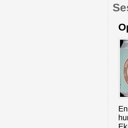
Se
O
En
hu
Ek