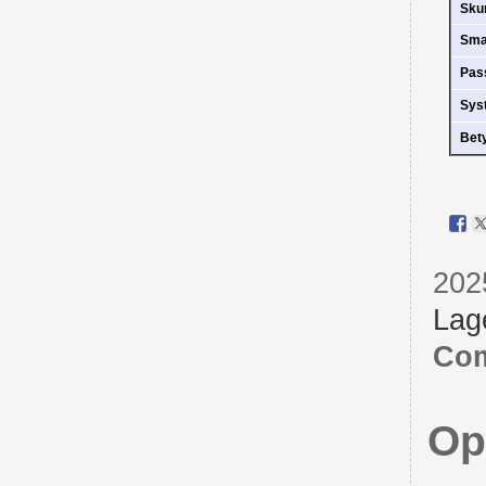
Sk
Sm
Pas
Sys
Bet
202
Lag
Com
Op