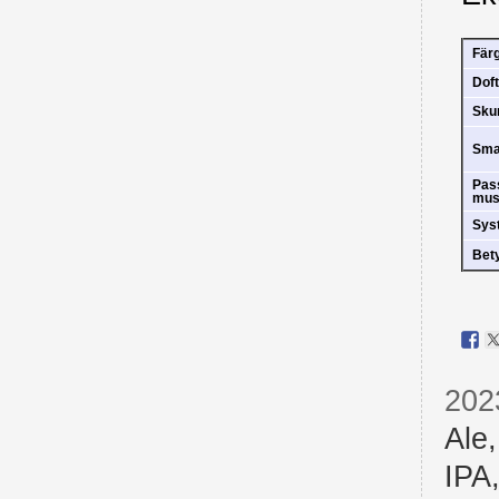
Fär
Doft
Sk
Sm
Pas
mus
Sys
Bet
202
Ale
IPA