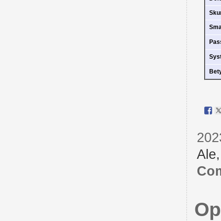
Sk
Sm
Pas
Sys
Bet
202
Ale
Com
Op