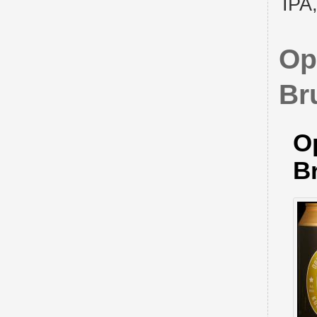
IPA
Op
Br
O
B