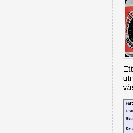
Et
ut
väs
Fär
Doft
Sk
Sm