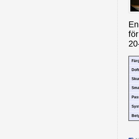
En
fö
20
Fär
Doft
Sk
Sm
Pas
Sys
Bet