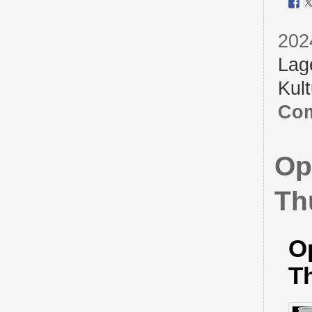
202
Lag
Kult
Com
Op
Th
O
T