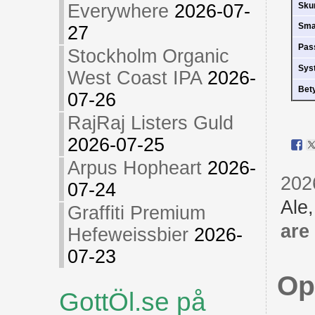
Everywhere
2026-07-
Sk
Sm
27
Pas
Stockholm Organic
Sys
West Coast IPA
2026-
Bet
07-26
RajRaj Listers Guld
2026-07-25
Arpus Hopheart
2026-
202
07-24
Ale
Graffiti Premium
are
Hefeweissbier
2026-
07-23
Op
GottÖl.se på