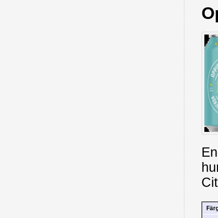
O
En
hu
Ci
Fär