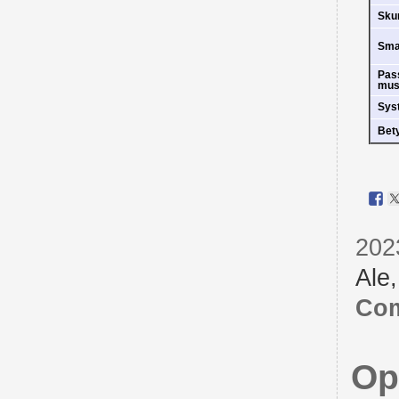
Sk
Sm
Pas
mus
Sys
Bet
202
Ale
Com
Op