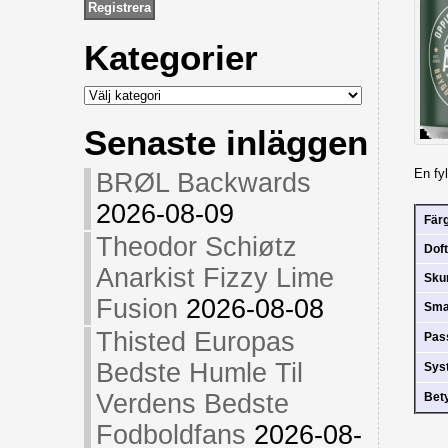
Kategorier
Kategorier
Senaste inläggen
En fy
BRØL Backwards
2026-08-09
Fär
Theodor Schiøtz
Doft
Anarkist Fizzy Lime
Sk
Fusion
2026-08-08
Sm
Thisted Europas
Pas
Bedste Humle Til
Sys
Verdens Bedste
Bet
Fodboldfans
2026-08-