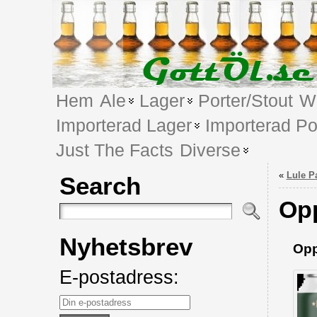
Hem
Ale
Lager
Porter/Stout
We
Importerad Lager
Importerad Po
Just The Facts
Diverse
«
Lule P
Search
Op
Nyhetsbrev
Opp
E-postadress: