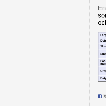
En
so
oc
Fär
Doft
Sk
Sm
Pas
mus
Urs
Bet