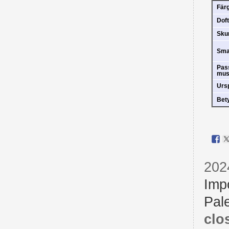
Fär
Doft
Sk
Sm
Pas
mus
Urs
Bet
202
Imp
Pal
clo