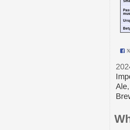
Sm
Pas
mus
Urs
Bet
202
Imp
Ale
Bre
Wh