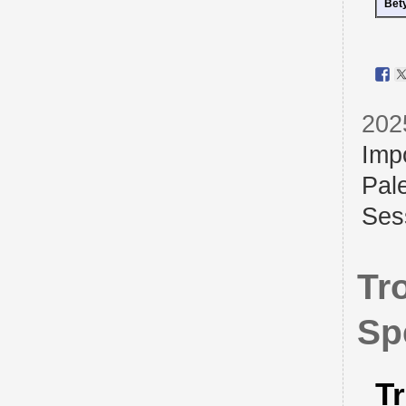
Bet
202
Imp
Pal
Ses
Tr
Sp
T