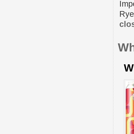
Imp
Rye
clo
Wh
W