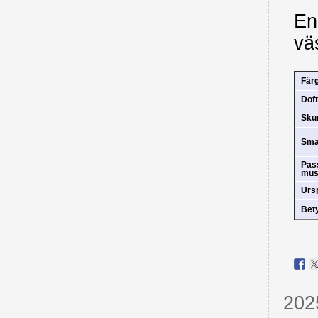
En
vä
Fär
Doft
Sk
Sm
Pas
mus
Urs
Bet
202