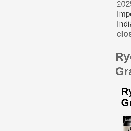
202
Imp
Indi
clo
Rye
Gr
Ry
Gr