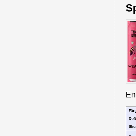
S
En
Fär
Doft
Sk