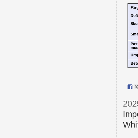
Fär
Doft
Sk
Sm
Pas
mus
Urs
Bet
202
Imp
Whi