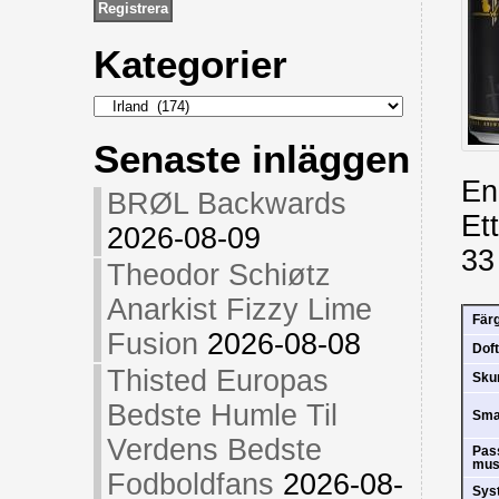
Kategorier
Kategorier
Senaste inläggen
En
BRØL Backwards
Et
2026-08-09
33
Theodor Schiøtz
Anarkist Fizzy Lime
Fär
Fusion
2026-08-08
Doft
Thisted Europas
Sk
Bedste Humle Til
Sm
Verdens Bedste
Pas
mus
Fodboldfans
2026-08-
Sys