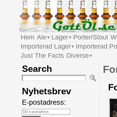
Hem
Ale
Lager
Porter/Stout
We
Importerad Lager
Importerad Po
Just The Facts
Diverse
Search
Fo
Fo
Nyhetsbrev
E-postadress: