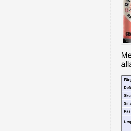
Me
all
Fär
Doft
Sk
Sm
Pas
Urs