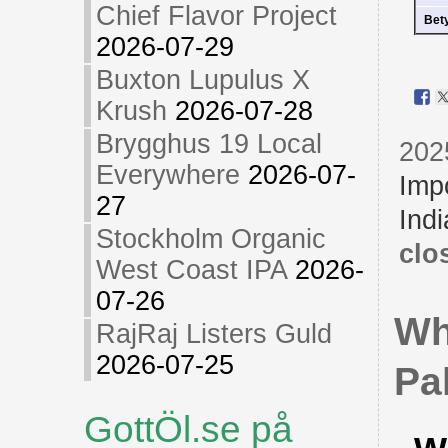
Chief Flavor Project
Bet
2026-07-29
Buxton Lupulus X
Krush
2026-07-28
Brygghus 19 Local
202
Everywhere
2026-07-
Imp
27
Indi
Stockholm Organic
clo
West Coast IPA
2026-
07-26
Wh
RajRaj Listers Guld
2026-07-25
Pa
GottÖl.se på