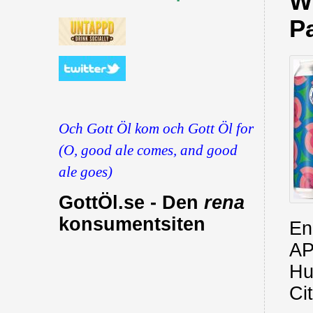
W
Pa
Och Gott Öl kom och Gott Öl for
(O, good ale comes, and good
ale goes)
GottÖl.se - Den
rena
konsumentsiten
En 
AP
Hu
Ci