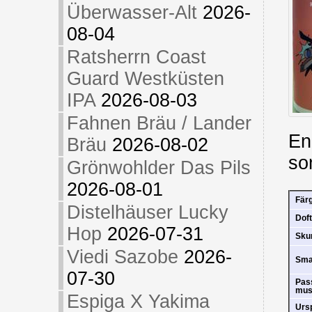
Überwasser-Alt
2026-
08-04
Ratsherrn Coast
Guard Westküsten
IPA
2026-08-03
Fahnen Bräu / Lander
En
Bräu
2026-08-02
so
Grönwohlder Das Pils
2026-08-01
Fär
Distelhäuser Lucky
Doft
Hop
2026-07-31
Sk
Viedi Sazobe
2026-
Sm
07-30
Pas
mus
Espiga X Yakima
Urs