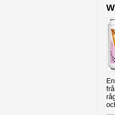
W
En
fr
rå
oc