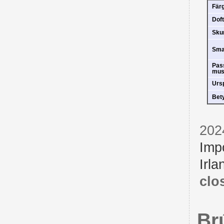
Fär
Doft
Sk
Sm
Pas
mus
Urs
Bet
202
Imp
Irla
clo
Br