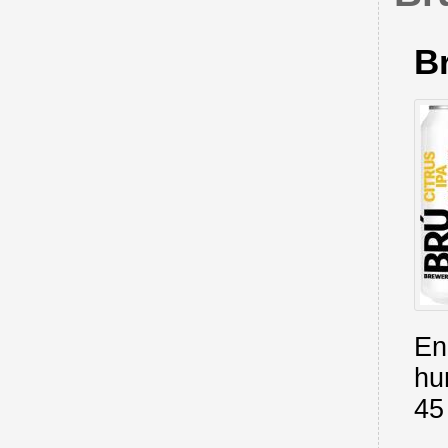
Br
En
hu
45