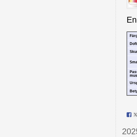
En
Fär
Doft
Sk
Sm
Pas
mus
Urs
Bet
202