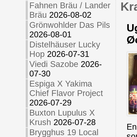
Kr
Fahnen Bräu / Lander
Bräu
2026-08-02
Grönwohlder Das Pils
U
2026-08-01
Ø
Distelhäuser Lucky
Hop
2026-07-31
Viedi Sazobe
2026-
07-30
Espiga X Yakima
Chief Flavor Project
2026-07-29
Buxton Lupulus X
Krush
2026-07-28
En
Brygghus 19 Local
so