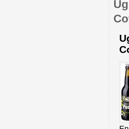
Ug
Co
Ug
Co
En