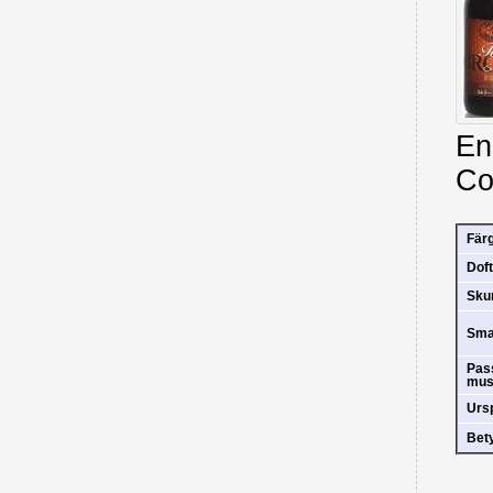
En
Co
Fär
Doft
Sk
Sm
Pas
mus
Urs
Bet