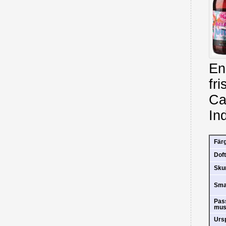
En 
fr
Ca
In
Fär
Doft
Sk
Sm
Pas
mus
Urs