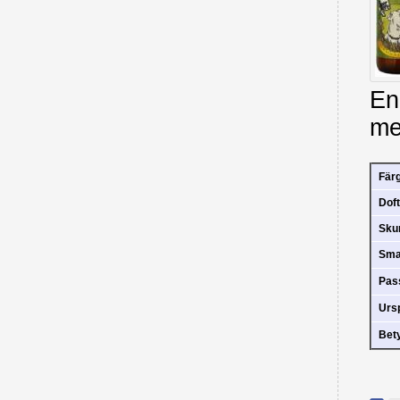
En 
me
Fär
Doft
Sk
Sm
Pas
Urs
Bet