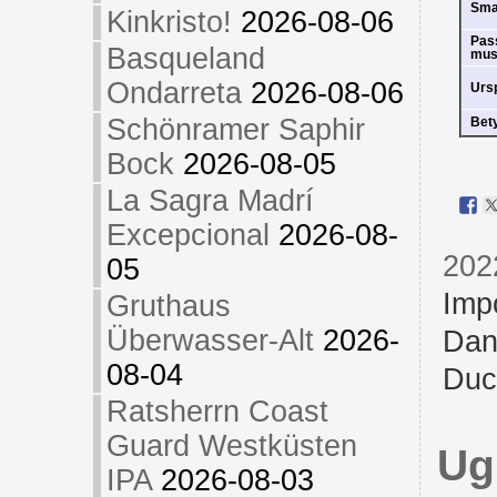
Sm
Kinkristo!
2026-08-06
Pas
Basqueland
mus
Ondarreta
2026-08-06
Urs
Schönramer Saphir
Bet
Bock
2026-08-05
La Sagra Madrí
Excepcional
2026-08-
202
05
Imp
Gruthaus
Überwasser-Alt
2026-
Dan
08-04
Duc
Ratsherrn Coast
Guard Westküsten
Ug
IPA
2026-08-03