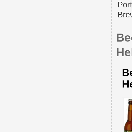
Por
Bre
Be
He
B
He