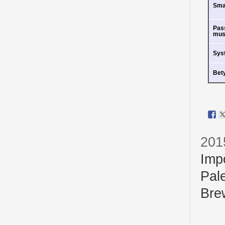
Sm
Pas
mus
Sys
Bet
201
Imp
Pal
Bre