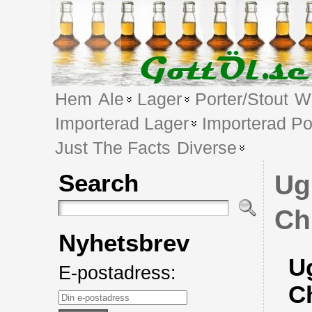
Hem
Ale
Lager
Porter/Stout
We
Importerad Lager
Importerad Po
Just The Facts
Diverse
Search
Ug
Ch
Nyhetsbrev
U
E-postadress:
C