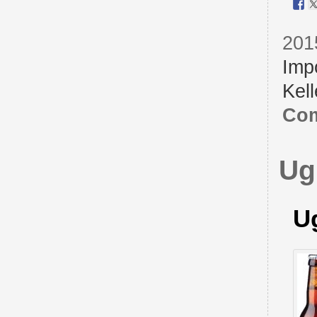
201
Imp
Kell
Com
Ug
U