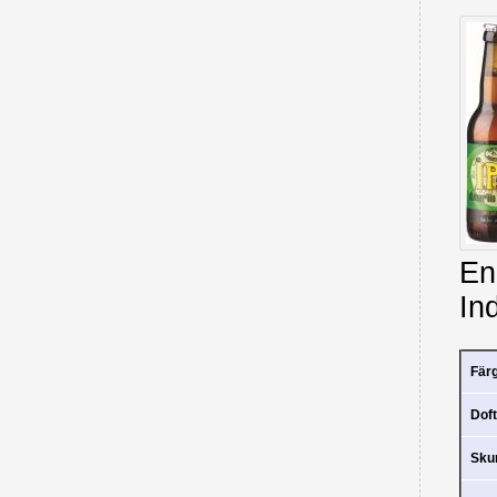
En
In
Fär
Doft
Sk