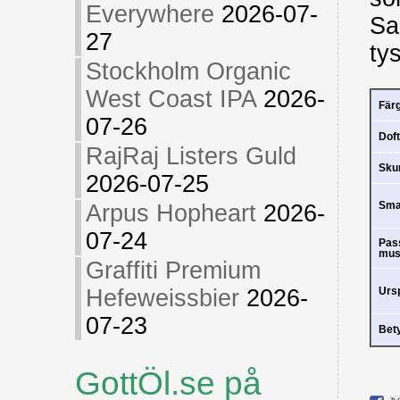
Everywhere
2026-07-
Sa
27
ty
Stockholm Organic
West Coast IPA
2026-
Fär
07-26
Doft
RajRaj Listers Guld
Sk
2026-07-25
Arpus Hopheart
2026-
Sm
07-24
Pas
mus
Graffiti Premium
Hefeweissbier
2026-
Urs
07-23
Bet
GottÖl.se på