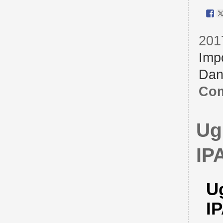
201
Imp
Dan
Com
Ug
IP
Ug
I