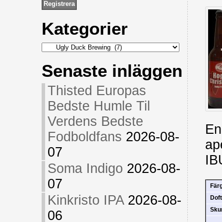
Kategorier
Kategorier
Senaste inläggen
Thisted Europas
Bedste Humle Til
Verdens Bedste
En
Fodboldfans
2026-08-
ap
07
IB
Soma Indigo
2026-08-
07
Fär
Kinkristo IPA
2026-08-
Doft
Sk
06