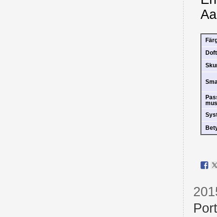
Aa
Fär
Doft
Sk
Sm
Pas
mus
Sys
Bet
201
Por