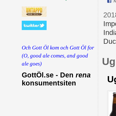
201
Imp
Indi
Duc
Och Gott Öl kom och Gott Öl for
(O, good ale comes, and good
Ug
ale goes)
GottÖl.se - Den
rena
U
konsumentsiten