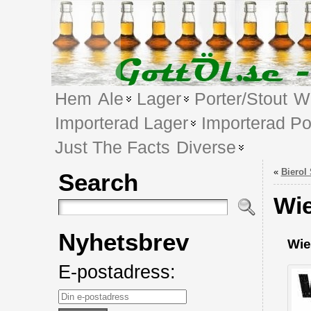
Hem
Ale
Lager
Porter/Stout
We
Importerad Lager
Importerad Po
Just The Facts
Diverse
«
Bierol
Search
Wie
Nyhetsbrev
Wie
E-postadress: