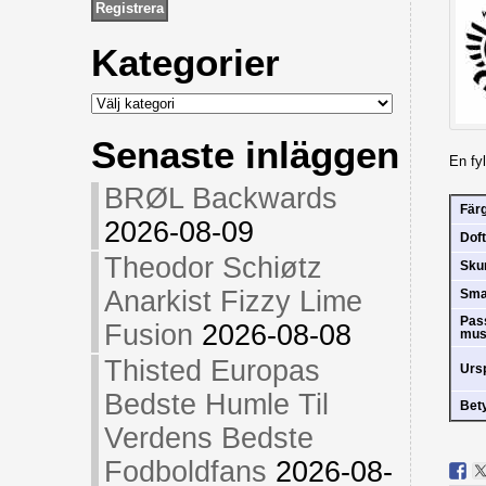
Kategorier
Kategorier
Senaste inläggen
En fyl
BRØL Backwards
Fär
2026-08-09
Doft
Theodor Schiøtz
Sk
Anarkist Fizzy Lime
Sm
Pas
Fusion
2026-08-08
mus
Thisted Europas
Urs
Bedste Humle Til
Bet
Verdens Bedste
Fodboldfans
2026-08-