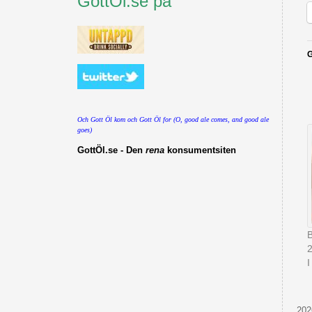
GottÖl.se på
G
Och Gott Öl kom och Gott Öl for (O, good ale comes, and good ale
goes)
GottÖl.se - Den
rena
konsumentsiten
B
I
202