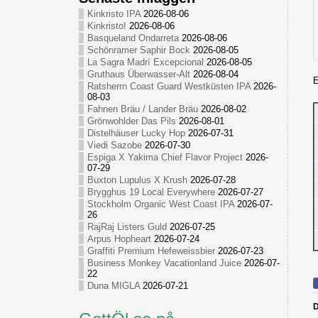
Kinkristo IPA
2026-08-06
Kinkristo!
2026-08-06
Basqueland Ondarreta
2026-08-06
Schönramer Saphir Bock
2026-08-05
La Sagra Madrí Excepcional
2026-08-05
Gruthaus Überwasser-Alt
2026-08-04
E
Ratsherrn Coast Guard Westküsten IPA
2026-
08-03
Fahnen Bräu / Lander Bräu
2026-08-02
Grönwohlder Das Pils
2026-08-01
Distelhäuser Lucky Hop
2026-07-31
Viedi Sazobe
2026-07-30
Espiga X Yakima Chief Flavor Project
2026-
07-29
Buxton Lupulus X Krush
2026-07-28
Brygghus 19 Local Everywhere
2026-07-27
Stockholm Organic West Coast IPA
2026-07-
26
RajRaj Listers Guld
2026-07-25
Arpus Hopheart
2026-07-24
Graffiti Premium Hefeweissbier
2026-07-23
Business Monkey Vacationland Juice
2026-07-
22
Duna MIGLA
2026-07-21
D