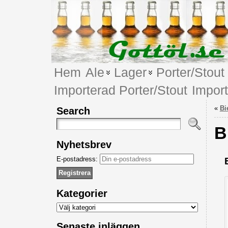
Hem
Ale
Lager
Porter/Stout
Importerad Porter/Stout
Impor
«
Bi
Search
B
Nyhetsbrev
E-postadress:
Kategorier
Kategorier
Senaste inläggen