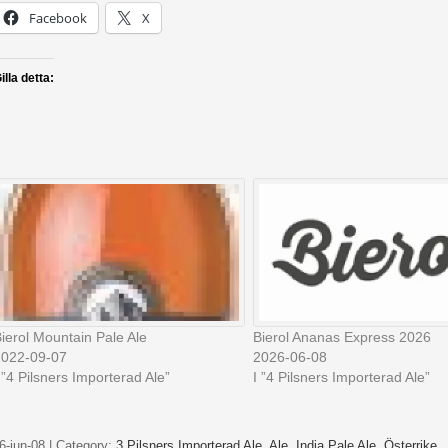
Facebook
X
illa detta:
ierol Mountain Pale Ale
Bierol Ananas Express 2026
2022-09-07
2026-06-08
 ”4 Pilsners Importerad Ale”
I ”4 Pilsners Importerad Ale”
6-jun-08 | Category:
3 Pilsners Importerad Ale,
Ale,
India Pale Ale,
Österrike