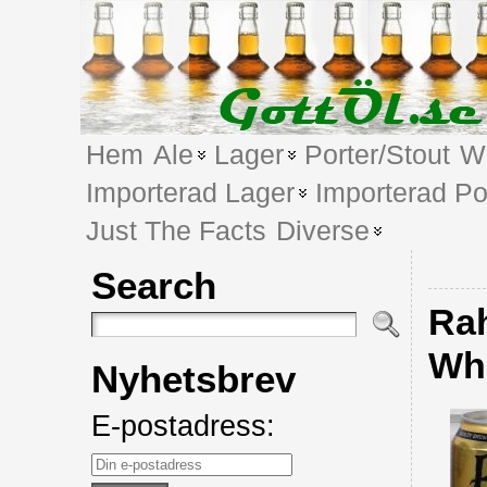
Hem
Ale
Lager
Porter/Stout
We
Importerad Lager
Importerad Po
Just The Facts
Diverse
Search
Ra
Wh
Nyhetsbrev
E-postadress: