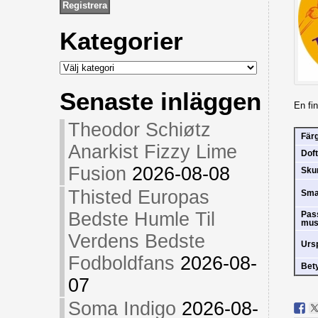
Kategorier
Kategorier
Senaste inläggen
En fi
Theodor Schiøtz
Fär
Anarkist Fizzy Lime
Doft
Fusion
2026-08-08
Sk
Thisted Europas
Sm
Bedste Humle Til
Pas
mus
Verdens Bedste
Urs
Fodboldfans
2026-08-
Bet
07
Soma Indigo
2026-08-