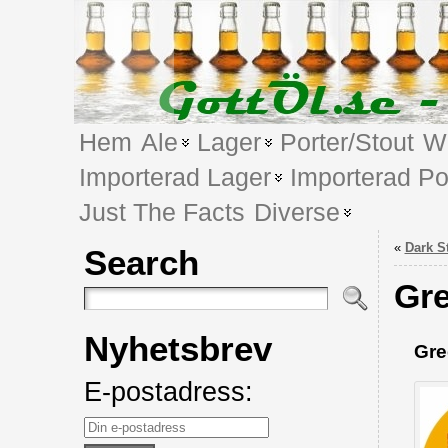
Hem
Ale
Lager
Porter/Stout
We
Importerad Lager
Importerad Po
Just The Facts
Diverse
«
Dark S
Search
Gre
Nyhetsbrev
Gre
E-postadress: