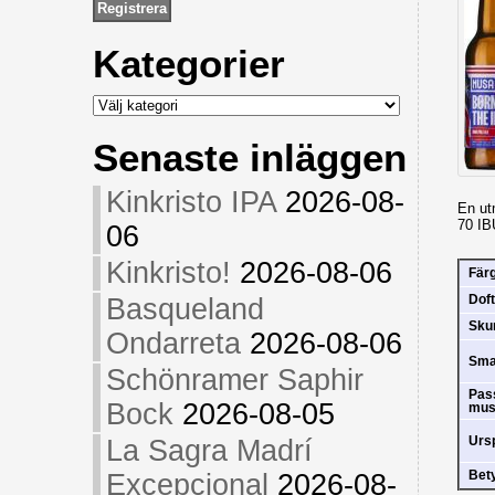
Kategorier
Kategorier
Senaste inläggen
Kinkristo IPA
2026-08-
En ut
70 IB
06
Kinkristo!
2026-08-06
Fär
Doft
Basqueland
Sk
Ondarreta
2026-08-06
Sm
Schönramer Saphir
Pas
Bock
2026-08-05
mus
Urs
La Sagra Madrí
Bet
Excepcional
2026-08-