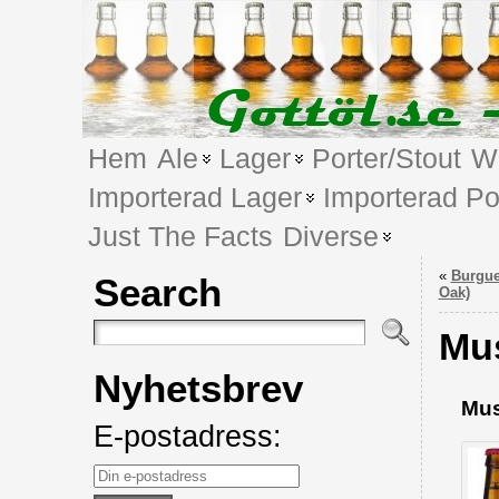
Hem
Ale
Lager
Porter/Stout
We
Importerad Lager
Importerad Po
Just The Facts
Diverse
«
Burgue
Search
Oak)
Mus
Nyhetsbrev
Mus
E-postadress: