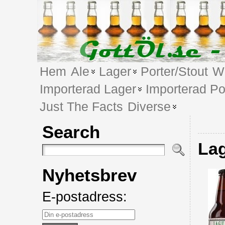
Hem
Ale
Lager
Porter/Stout
We
Importerad Lager
Importerad Po
Just The Facts
Diverse
Search
Lag
Nyhetsbrev
E-postadress: