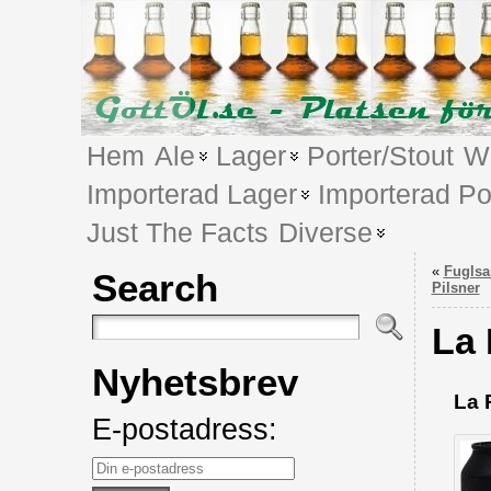
Hem
Ale
Lager
Porter/Stout
We
Importerad Lager
Importerad Po
Just The Facts
Diverse
«
Fuglsa
Search
Pilsner
La 
Nyhetsbrev
La 
E-postadress: