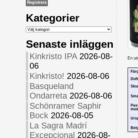
Kategorier
Kategorier
Senaste inläggen
Kinkristo IPA
2026-08-
En ut
06
Fär
Kinkristo!
2026-08-06
Doft
Basqueland
Sk
Ondarreta
2026-08-06
Sm
Schönramer Saphir
Pas
mus
Bock
2026-08-05
Urs
La Sagra Madrí
Bet
Excepcional
2026-08-