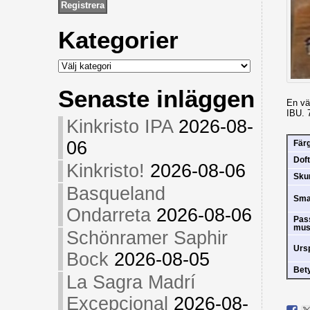
Kategorier
Kategorier
Senaste inläggen
En vä
IBU. 
Kinkristo IPA
2026-08-
06
Fär
Doft
Kinkristo!
2026-08-06
Sk
Basqueland
Sm
Ondarreta
2026-08-06
Pas
mus
Schönramer Saphir
Urs
Bock
2026-08-05
Bet
La Sagra Madrí
Excepcional
2026-08-