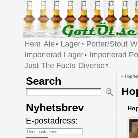
Hem
Ale
Lager
Porter/Stout
We
Importerad Lager
Importerad Po
Just The Facts
Diverse
«
Hopfen
Search
Ho
Nyhetsbrev
Hop
E-postadress: