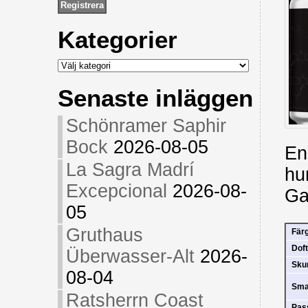
Kategorier
Kategorier
Senaste inläggen
Schönramer Saphir
Bock
2026-08-05
En
La Sagra Madrí
hu
Excepcional
2026-08-
Ga
05
Gruthaus
Fär
Doft
Überwasser-Alt
2026-
Sk
08-04
Sm
Ratsherrn Coast
Pas