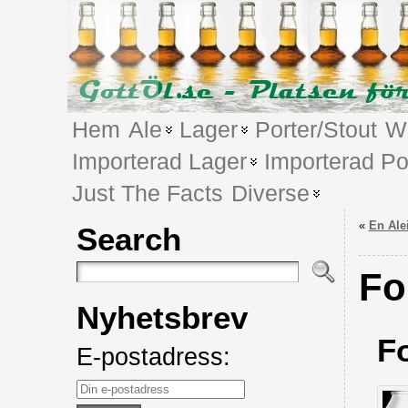
Hem
Ale
Lager
Porter/Stout
We
Importerad Lager
Importerad Po
Just The Facts
Diverse
«
En Ale
Search
Fo
Nyhetsbrev
F
E-postadress: