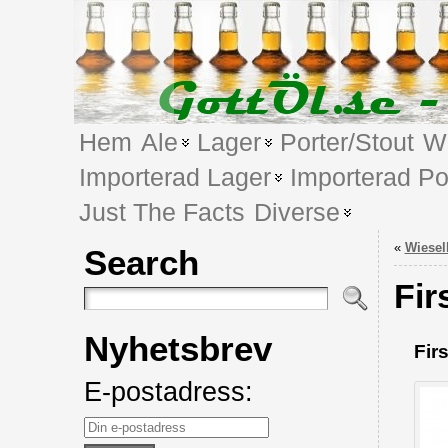
Hem
Ale
Lager
Porter/Stout
We
Importerad Lager
Importerad Po
Just The Facts
Diverse
«
Wiesel
Search
Fir
Nyhetsbrev
Fir
E-postadress: