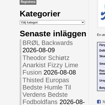
Kategorier
Kategorier
Senaste inläggen
En utm
BRØL Backwards
Fär
2026-08-09
Doft
Theodor Schiøtz
Sk
Anarkist Fizzy Lime
Sm
Fusion
2026-08-08
Pas
mus
Thisted Europas
Urs
Bedste Humle Til
Bet
Verdens Bedste
Fodboldfans
2026-08-