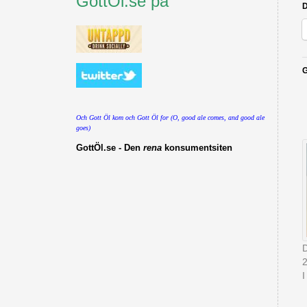
GottÖl.se på
D
G
Och Gott Öl kom och Gott Öl for (O, good ale comes, and good ale
goes)
GottÖl.se - Den
rena
konsumentsiten
I