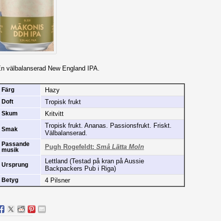
n välbalanserad New England IPA.
Hazy
Färg
Tropisk frukt
Doft
Kritvitt
Skum
Tropisk frukt. Ananas. Passionsfrukt. Friskt.
Smak
Välbalanserad.
Passande
Pugh Rogefeldt:
Små Lätta Moln
musik
Lettland (Testad på kran på Aussie
Ursprung
Backpackers Pub i Riga)
4 Pilsner
Betyg