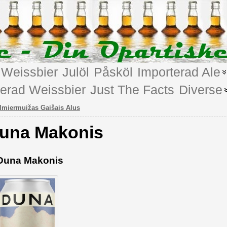
Weissbier
Julöl
Påsköl
Importerad Ale
terad Weissbier
Just The Facts
Diverse
lmiermuižas Gaišais Alus
una Makonis
Duna Makonis