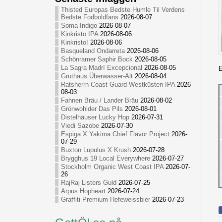
Thisted Europas Bedste Humle Til Verdens
Bedste Fodboldfans
2026-08-07
Soma Indigo
2026-08-07
Kinkristo IPA
2026-08-06
Kinkristo!
2026-08-06
Basqueland Ondarreta
2026-08-06
Schönramer Saphir Bock
2026-08-05
La Sagra Madrí Excepcional
2026-08-05
E
Gruthaus Überwasser-Alt
2026-08-04
Ratsherrn Coast Guard Westküsten IPA
2026-
08-03
Fahnen Bräu / Lander Bräu
2026-08-02
Grönwohlder Das Pils
2026-08-01
Distelhäuser Lucky Hop
2026-07-31
Viedi Sazobe
2026-07-30
Espiga X Yakima Chief Flavor Project
2026-
07-29
Buxton Lupulus X Krush
2026-07-28
Brygghus 19 Local Everywhere
2026-07-27
Stockholm Organic West Coast IPA
2026-07-
26
RajRaj Listers Guld
2026-07-25
Arpus Hopheart
2026-07-24
Graffiti Premium Hefeweissbier
2026-07-23