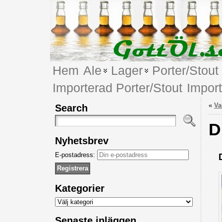
Hem
Ale
Lager
Porter/Stout
Importerad Porter/Stout
Impor
«
Va
Search
D
Nyhetsbrev
E-postadress:
Kategorier
Kategorier
Senaste inläggen