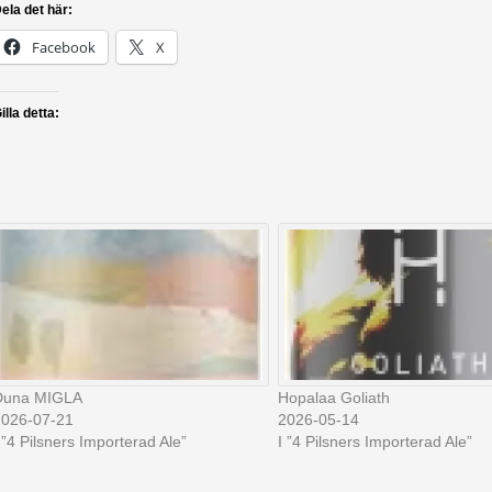
ela det här:
Facebook
X
illa detta:
Duna MIGLA
Hopalaa Goliath
2026-07-21
2026-05-14
 ”4 Pilsners Importerad Ale”
I ”4 Pilsners Importerad Ale”