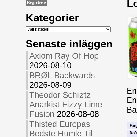
L
Kategorier
Kategorier
Senaste inläggen
Axiom Ray Of Hop
2026-08-10
BRØL Backwards
2026-08-09
En
Theodor Schiøtz
En
Anarkist Fizzy Lime
Ba
Fusion
2026-08-08
Thisted Europas
Fär
Bedste Humle Til
Doft