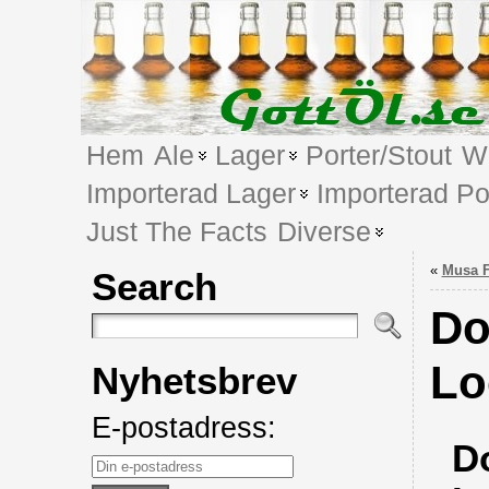
Hem
Ale
Lager
Porter/Stout
We
Importerad Lager
Importerad Po
Just The Facts
Diverse
«
Musa 
Search
Do
Lo
Nyhetsbrev
E-postadress:
D