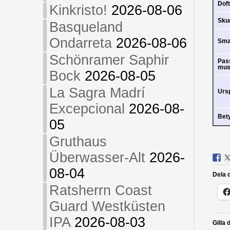
Doft
Kinkristo!
2026-08-06
Sk
Basqueland
Ondarreta
2026-08-06
Sm
Schönramer Saphir
Pas
mus
Bock
2026-08-05
La Sagra Madrí
Urs
Excepcional
2026-08-
Bet
05
Gruthaus
Überwasser-Alt
2026-
08-04
Dela d
Ratsherrn Coast
Guard Westküsten
IPA
2026-08-03
Gilla 