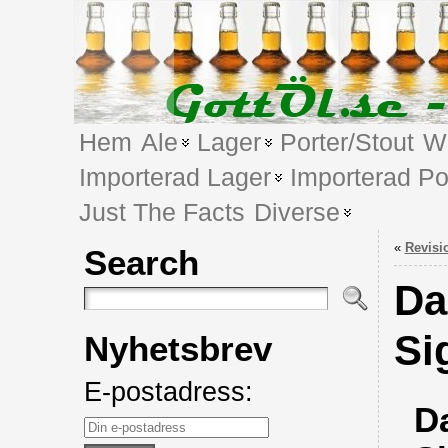
Hem
Ale
Lager
Porter/Stout
We
Importerad Lager
Importerad Po
Just The Facts
Diverse
«
Revisi
Search
Da
Si
Nyhetsbrev
E-postadress:
D