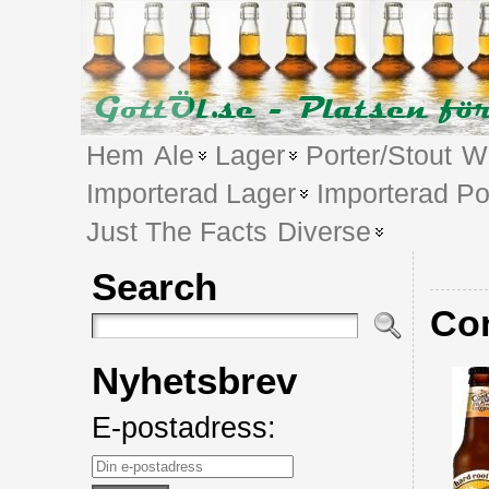
Hem
Ale
Lager
Porter/Stout
We
Importerad Lager
Importerad Po
Just The Facts
Diverse
Search
Con
Nyhetsbrev
E-postadress: