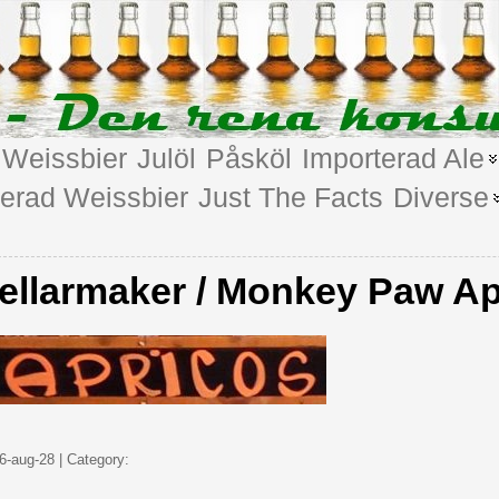
Weissbier
Julöl
Påsköl
Importerad Ale
terad Weissbier
Just The Facts
Diverse
ellarmaker / Monkey Paw Ap
6-aug-28 | Category: