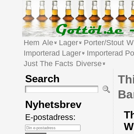
Hem
Ale
Lager
Porter/Stout
We
Importerad Lager
Importerad Po
Just The Facts
Diverse
Search
Th
Ba
Nyhetsbrev
T
E-postadress:
W