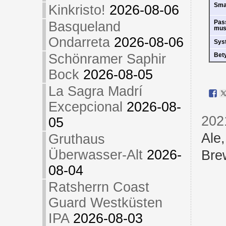
Sm
Kinkristo!
2026-08-06
Pas
Basqueland
mus
Ondarreta
2026-08-06
Sys
Schönramer Saphir
Bet
Bock
2026-08-05
La Sagra Madrí
Excepcional
2026-08-
202
05
Ale
Gruthaus
Überwasser-Alt
2026-
Bre
08-04
Ratsherrn Coast
Guard Westküsten
IPA
2026-08-03