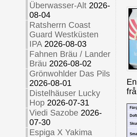
Überwasser-Alt
2026-
08-04
Ratsherrn Coast
Guard Westküsten
IPA
2026-08-03
Fahnen Bräu / Lander
Bräu
2026-08-02
Grönwohlder Das Pils
En
2026-08-01
fr
Distelhäuser Lucky
Hop
2026-07-31
Fär
Viedi Sazobe
2026-
Doft
07-30
Sk
Espiga X Yakima
Sm