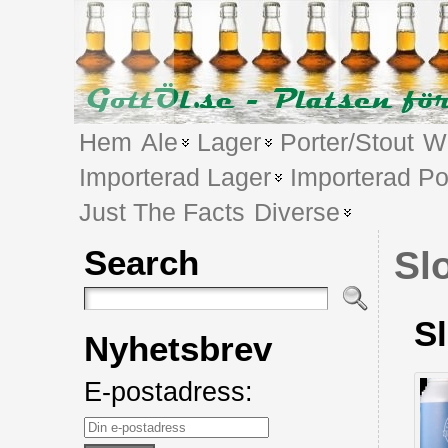
Hem
Ale
Lager
Porter/Stout
We
Importerad Lager
Importerad Po
Just The Facts
Diverse
Search
Sl
Sl
Nyhetsbrev
E-postadress: