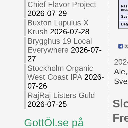
Chief Flavor Project
Pas
mus
2026-07-29
Sys
Buxton Lupulus X
Bet
Krush
2026-07-28
Brygghus 19 Local
Everywhere
2026-07-
27
202
Stockholm Organic
Ale
West Coast IPA
2026-
Sve
07-26
RajRaj Listers Guld
Sl
2026-07-25
Fr
GottÖl.se på