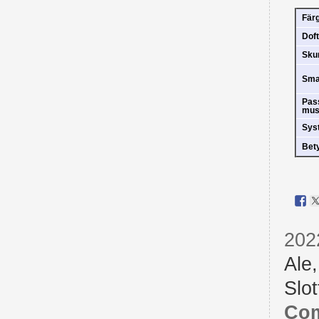
Fär
Doft
Sk
Sm
Pas
mus
Sys
Bet
202
Ale
Slot
Com