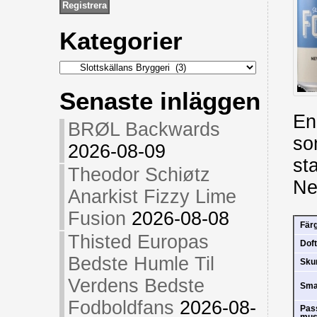
Kategorier
Kategorier
Senaste inläggen
En
BRØL Backwards
so
2026-08-09
st
Theodor Schiøtz
Ne
Anarkist Fizzy Lime
Fusion
2026-08-08
Fär
Thisted Europas
Doft
Bedste Humle Til
Sk
Verdens Bedste
Sm
Fodboldfans
2026-08-
Pas
mus