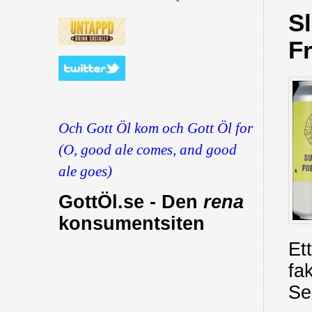
S
F
Och Gott Öl kom och Gott Öl for
(O, good ale comes, and good
ale goes)
GottÖl.se - Den
rena
konsumentsiten
Et
fa
Se