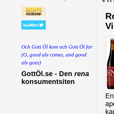
R
Vi
Och Gott Öl kom och Gott Öl for
(O, good ale comes, and good
ale goes)
GottÖl.se - Den
rena
konsumentsiten
En
ap
ka