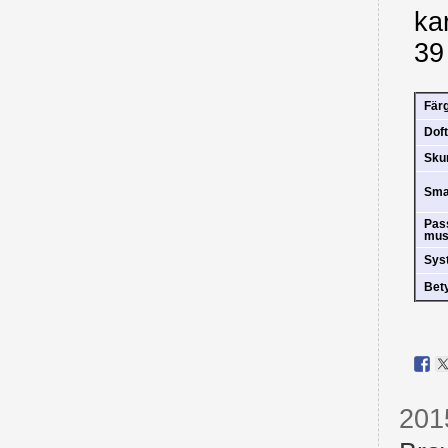
ka
39
Fär
Doft
Sk
Sm
Pas
mus
Sys
Bet
201