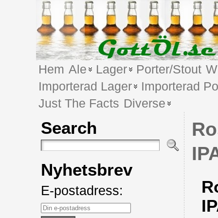
Hem
Ale
Lager
Porter/Stout
We
Importerad Lager
Importerad Po
Just The Facts
Diverse
Search
Ro
IP
Nyhetsbrev
R
E-postadress:
I