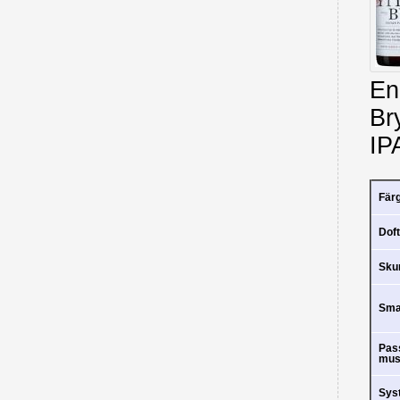
En
Br
IP
Fär
Doft
Sk
Sm
Pas
mus
Sys