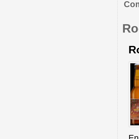
Com
Ro
R
En