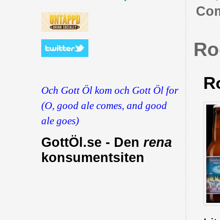
Com
Ro
R
Och Gott Öl kom och Gott Öl for
(O, good ale comes, and good
ale goes)
GottÖl.se - Den
rena
konsumentsiten