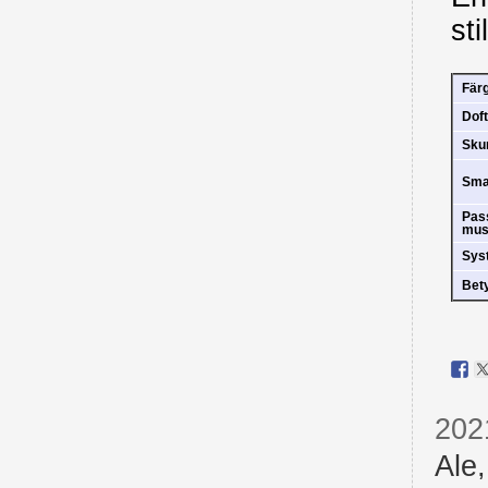
stil
Fär
Doft
Sk
Sm
Pas
mus
Sys
Bet
202
Ale