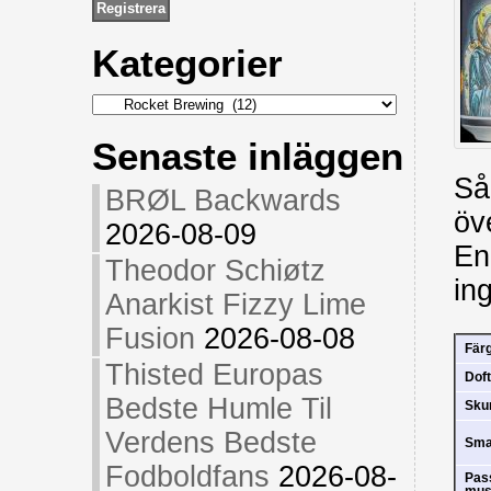
Kategorier
Kategorier
Senaste inläggen
Så
BRØL Backwards
öv
2026-08-09
En
Theodor Schiøtz
in
Anarkist Fizzy Lime
Fusion
2026-08-08
Fär
Thisted Europas
Doft
Bedste Humle Til
Sk
Verdens Bedste
Sm
Fodboldfans
2026-08-
Pas
mus