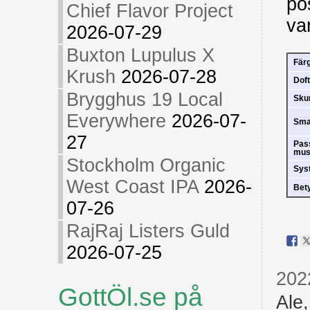
pos
Chief Flavor Project
var
2026-07-29
Buxton Lupulus X
Fär
Krush
2026-07-28
Doft
Brygghus 19 Local
Sk
Everywhere
2026-07-
Sm
27
Pas
mus
Stockholm Organic
Sys
West Coast IPA
2026-
Bet
07-26
RajRaj Listers Guld
2026-07-25
202
GottÖl.se på
Ale