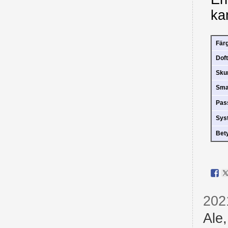
ka
Fär
Doft
Sk
Sm
Pas
Sys
Bet
202
Ale