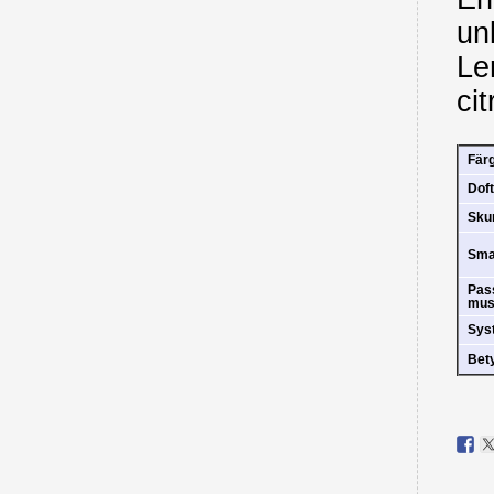
un
Le
ci
Fär
Doft
Sk
Sm
Pas
mus
Sys
Bet