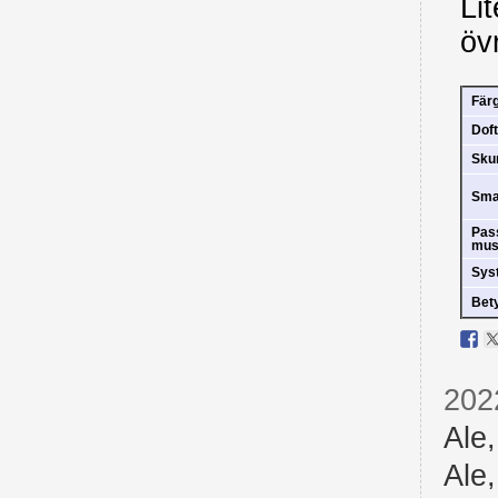
Li
öv
Fär
Doft
Sk
Sm
Pas
mus
Sys
Bet
202
Ale
Ale