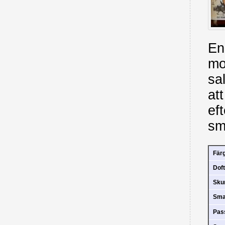
En
mo
sa
at
ef
sm
Fär
Doft
Sk
Sm
Pas