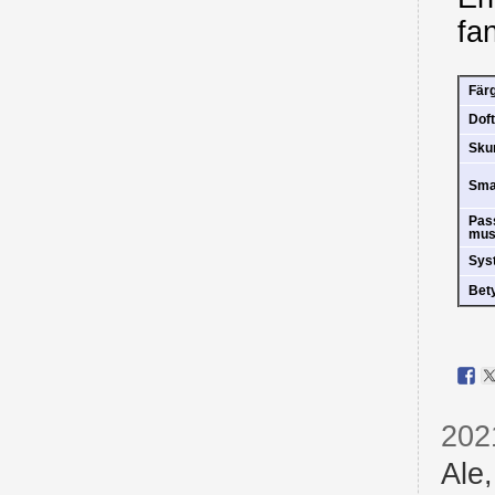
fa
Fär
Doft
Sk
Sm
Pas
mus
Sys
Bet
202
Ale