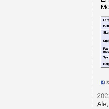
Mo
Fär
Doft
Sk
Sm
Pas
mus
Sys
Bet
202
Ale