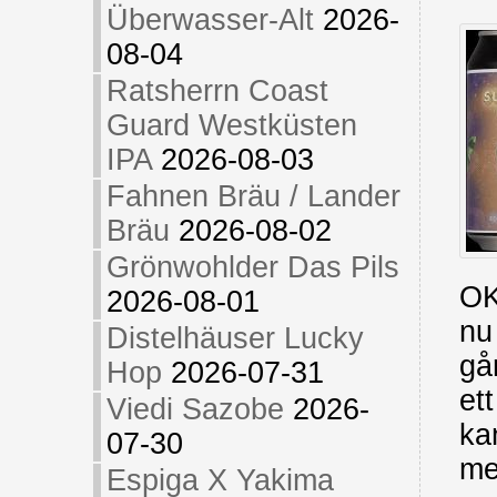
Überwasser-Alt
2026-
08-04
Ratsherrn Coast
Guard Westküsten
IPA
2026-08-03
Fahnen Bräu / Lander
Bräu
2026-08-02
Grönwohlder Das Pils
OK
2026-08-01
nu
Distelhäuser Lucky
gå
Hop
2026-07-31
et
Viedi Sazobe
2026-
ka
07-30
me
Espiga X Yakima