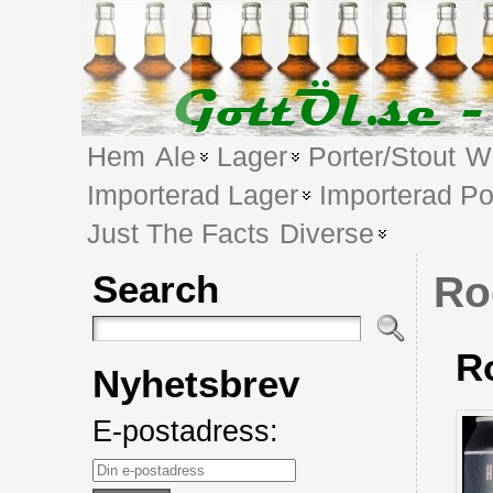
Hem
Ale
Lager
Porter/Stout
We
Importerad Lager
Importerad Po
Just The Facts
Diverse
Search
Ro
R
Nyhetsbrev
E-postadress: