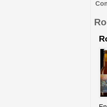
Com
Ro
R
En