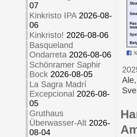
07
Sk
Kinkristo IPA
2026-08-
Sm
06
Pas
mus
Kinkristo!
2026-08-06
Sys
Basqueland
Bet
Ondarreta
2026-08-06
Schönramer Saphir
202
Bock
2026-08-05
Ale
La Sagra Madrí
Sve
Excepcional
2026-08-
05
Ha
Gruthaus
Überwasser-Alt
2026-
Am
08-04