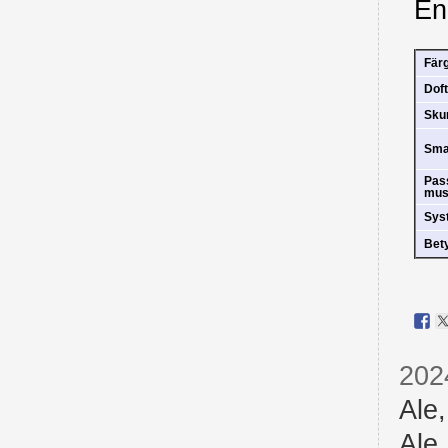
En
Fär
Doft
Sk
Sm
Pas
mus
Sys
Bet
202
Ale
Ale