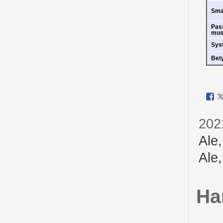
Sm
Pas
mus
Sys
Bet
202
Ale
Ale
Ha