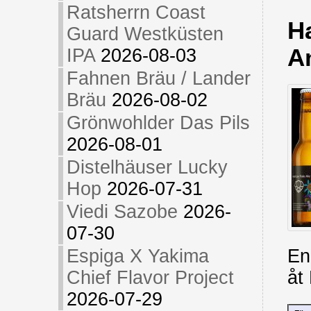
Ratsherrn Coast
H
Guard Westküsten
A
IPA
2026-08-03
Fahnen Bräu / Lander
Bräu
2026-08-02
Grönwohlder Das Pils
2026-08-01
Distelhäuser Lucky
Hop
2026-07-31
Viedi Sazobe
2026-
07-30
En
Espiga X Yakima
åt
Chief Flavor Project
2026-07-29