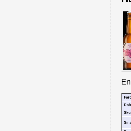
En
Fär
Doft
Sk
Sm