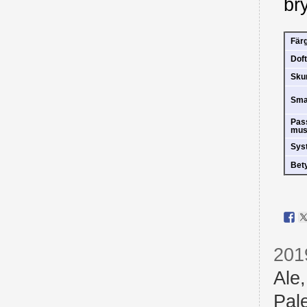
br
Fär
Doft
Sk
Sm
Pas
mus
Sys
Bet
201
Ale
Pal