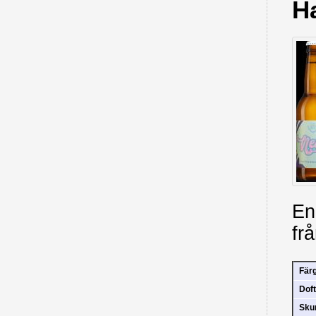
H
En
fr
Fär
Doft
Sk