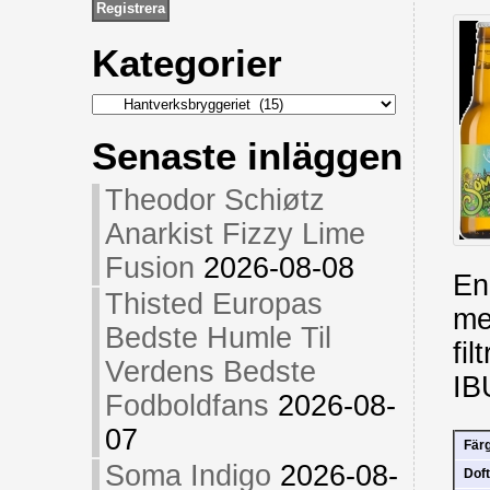
Kategorier
Kategorier
Senaste inläggen
Theodor Schiøtz
Anarkist Fizzy Lime
Fusion
2026-08-08
En
Thisted Europas
me
Bedste Humle Til
fi
Verdens Bedste
IB
Fodboldfans
2026-08-
07
Fär
Soma Indigo
2026-08-
Doft