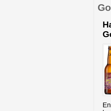
Go
H
G
En