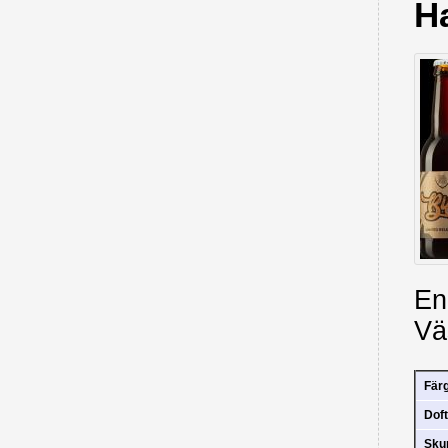
H
En
Vä
Fär
Doft
Sk