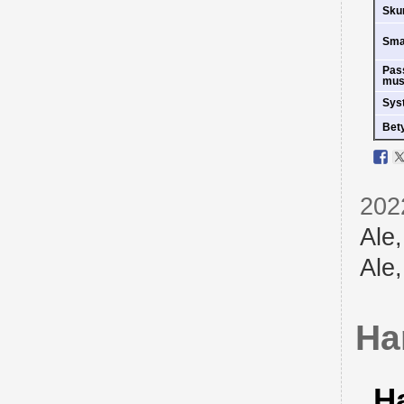
Sk
Sm
Pas
mus
Sys
Bet
202
Ale
Ale
Ha
H