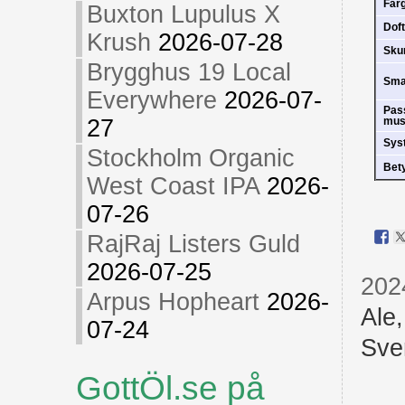
Fär
Buxton Lupulus X
Doft
Krush
2026-07-28
Sk
Brygghus 19 Local
Sm
Everywhere
2026-07-
Pas
27
mus
Sys
Stockholm Organic
Bet
West Coast IPA
2026-
07-26
RajRaj Listers Guld
2026-07-25
202
Arpus Hopheart
2026-
Ale
07-24
Sve
GottÖl.se på