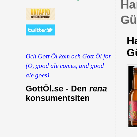
Ha
Gü
H
G
Och Gott Öl kom och Gott Öl for
(O, good ale comes, and good
ale goes)
GottÖl.se - Den
rena
konsumentsiten