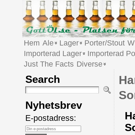
Hem
Ale
Lager
Porter/Stout
We
Importerad Lager
Importerad Po
Just The Facts
Diverse
Search
Ha
So
Nyhetsbrev
H
E-postadress:
S