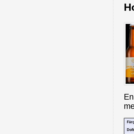
H
En
me
Fär
Doft