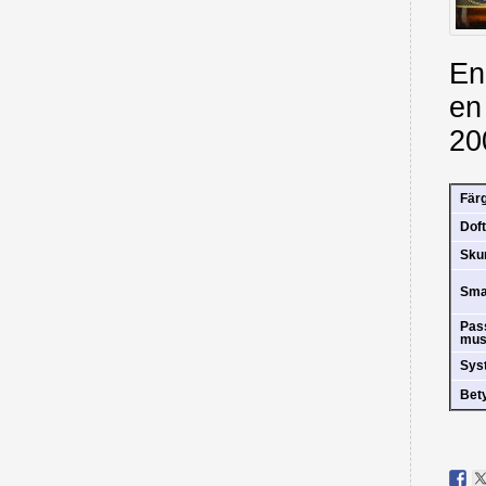
En
en
20
Fär
Doft
Sk
Sm
Pas
mus
Sys
Bet