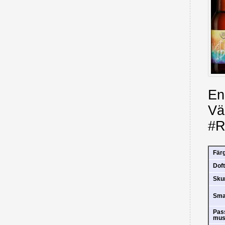
En
Vä
#R
Fär
Doft
Sk
Sm
Pas
mus