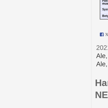
Pas
mus
Sys
Bet
202
Ale
Ale
Ha
NE