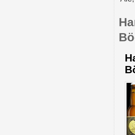
Ha
Bö
H
B