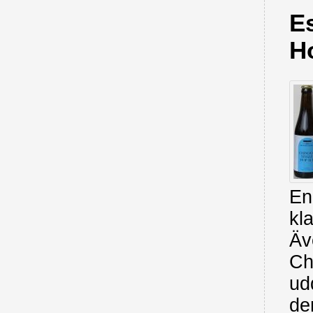
E
H
En
kla
Äv
Ch
ud
de