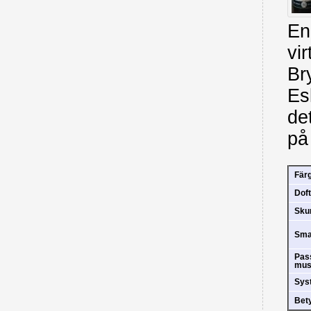
En
vi
Br
Es
de
på
Fär
Doft
Sk
Sm
Pas
mus
Sys
Bet