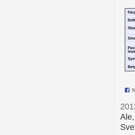
Fär
Doft
Sk
Sm
Pas
mus
Sys
Bet
201
Ale
Sve