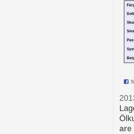
Fär
Doft
Sk
Sm
Pas
Sys
Bet
201
Lag
Ölku
are