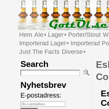
Hem
Ale
Lager
Porter/Stout
We
Importerad Lager
Importerad Po
Just The Facts
Diverse
Search
Es
C
Nyhetsbrev
Es
E-postadress:
C