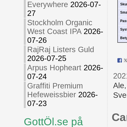
Everywhere
2026-07-
Sk
27
Sm
Stockholm Organic
Pas
West Coast IPA
2026-
Sys
07-26
Bet
RajRaj Listers Guld
2026-07-25
Arpus Hopheart
2026-
202
07-24
Ale
Graffiti Premium
Hefeweissbier
2026-
Sve
07-23
Ca
GottÖl.se på