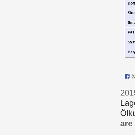
Doft
Sk
Sm
Pas
Sys
Bet
201
Lag
Ölku
are