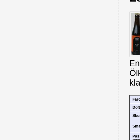
En
Ölk
kla
Fär
Doft
Sk
Sm
Pas
mus