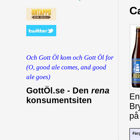
C
Och Gott Öl kom och Gott Öl for
(O, good ale comes, and good
ale goes)
GottÖl.se - Den
rena
En
konsumentsiten
Br
på
Fär