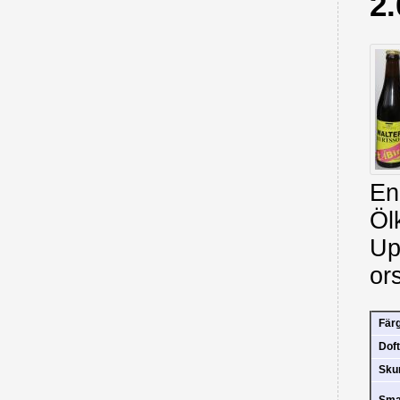
2.
En
Ölk
Up
ors
Fär
Doft
Sk