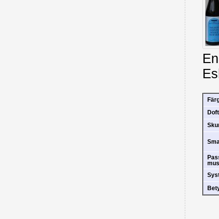
En
Es
Fär
Doft
Sk
Sm
Pas
mus
Sys
Bet