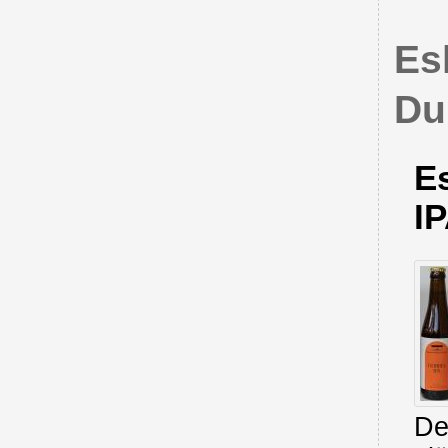
Es
Du
Es
I
De