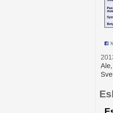
Sm
Pas
mus
Sys
Bet
201
Ale
Sve
Es
Es