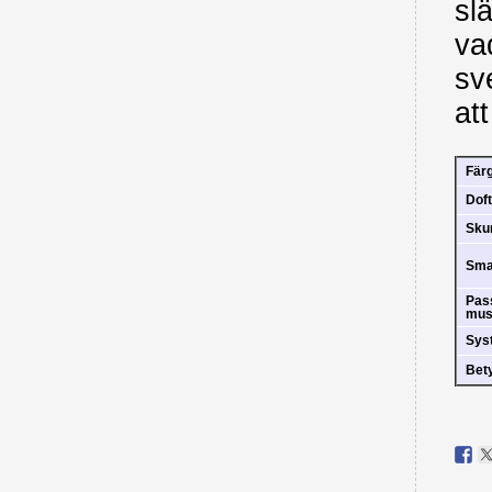
sl
va
sv
att
Fär
Doft
Sk
Sm
Pas
mus
Sys
Bet