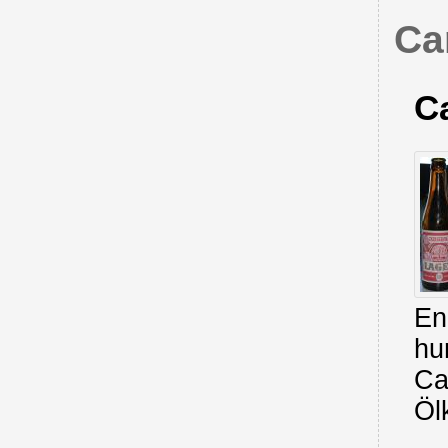
Ca
C
En
hu
Ca
Ölk