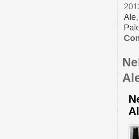
201
Ale
Pal
Com
Ne
Al
N
A