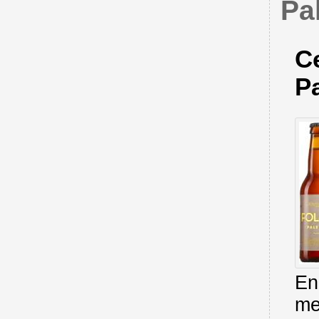
Pa
Ce
Pa
En
me