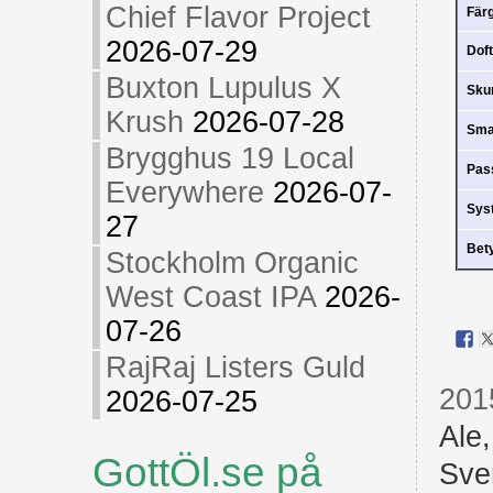
Chief Flavor Project
Fär
2026-07-29
Doft
Buxton Lupulus X
Sk
Krush
2026-07-28
Sm
Brygghus 19 Local
Pas
Everywhere
2026-07-
Sys
27
Bet
Stockholm Organic
West Coast IPA
2026-
07-26
RajRaj Listers Guld
201
2026-07-25
Ale
GottÖl.se på
Sve