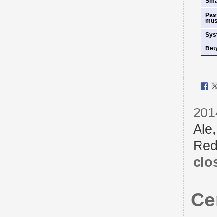
Sm
Pas
mus
Sys
Bet
201
Ale
Red
clo
Ce