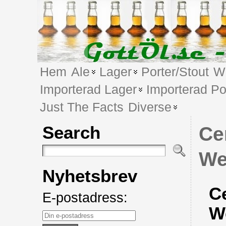
Hem
Ale
Lager
Porter/Stout
We
Importerad Lager
Importerad Po
Just The Facts
Diverse
Search
Ce
We
Nyhetsbrev
Ce
E-postadress:
W