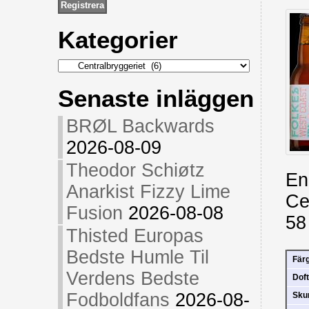
Kategorier
Kategorier
Senaste inläggen
BRØL Backwards
2026-08-09
Theodor Schiøtz
En
Anarkist Fizzy Lime
Ce
Fusion
2026-08-08
58
Thisted Europas
Bedste Humle Til
Fär
Verdens Bedste
Doft
Fodboldfans
2026-08-
Sk