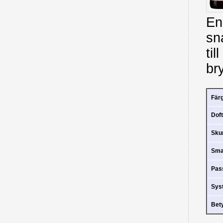
En
sn
til
br
Fär
Doft
Sk
Sm
Pas
Sys
Bet