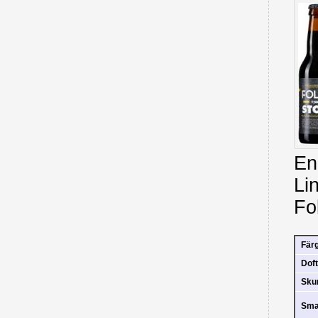
En 
Li
Fo
Fär
Doft
Sk
Sm