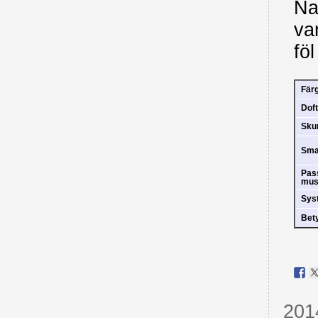
Na
va
fö
Fär
Doft
Sk
Sm
Pas
mus
Sys
Bet
201