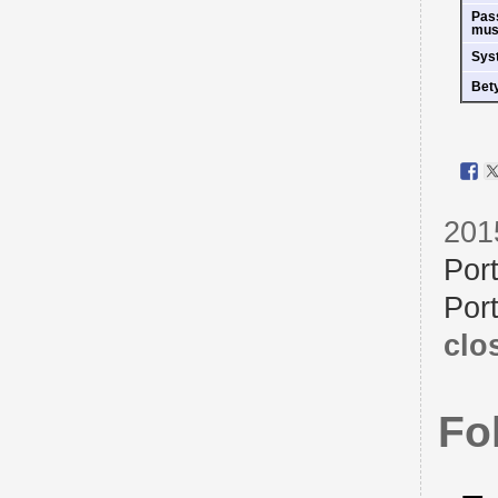
Pas
mus
Sys
Bet
201
Por
Por
clo
Fo