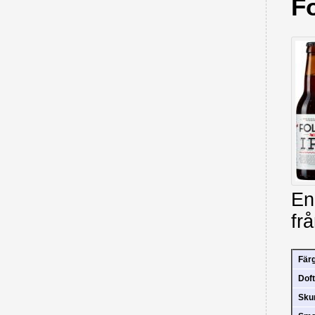
F
En
fr
Fär
Doft
Sk