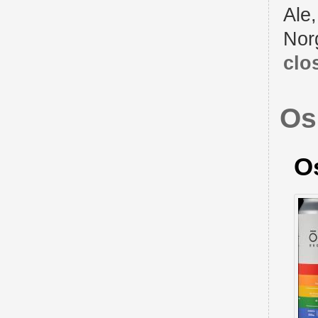
Ale
Nor
clo
Os
O