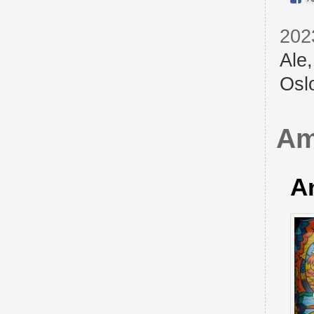
202
Ale
Osl
Am
A