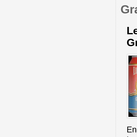
Gr
L
Gr
En