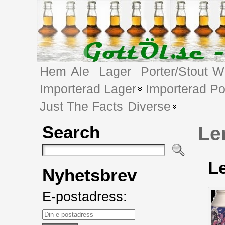
Hem
Ale
Lager
Porter/Stout
We
Importerad Lager
Importerad Po
Just The Facts
Diverse
Search
Le
L
Nyhetsbrev
E-postadress: