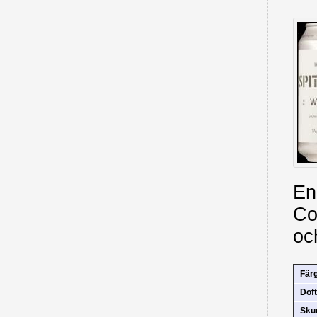
En
Co
oc
Fär
Doft
Sk