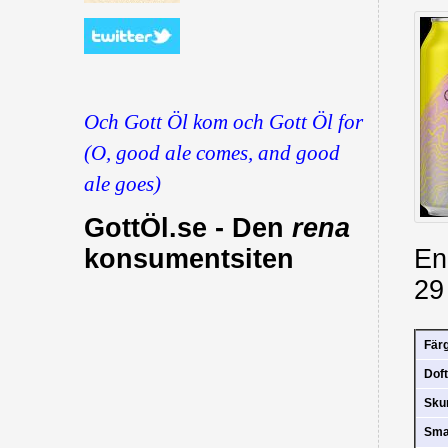
Och Gott Öl kom och Gott Öl for
(O, good ale comes, and good
ale goes)
GottÖl.se - Den
rena
En
konsumentsiten
29
Fär
Doft
Sk
Sm