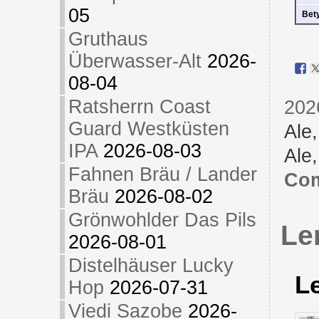
05
Bet
Gruthaus
Überwasser-Alt
2026-
08-04
Ratsherrn Coast
202
Guard Westküsten
Ale
IPA
2026-08-03
Ale
Fahnen Bräu / Lander
Com
Bräu
2026-08-02
Grönwohlder Das Pils
Le
2026-08-01
Distelhäuser Lucky
L
Hop
2026-07-31
Viedi Sazobe
2026-