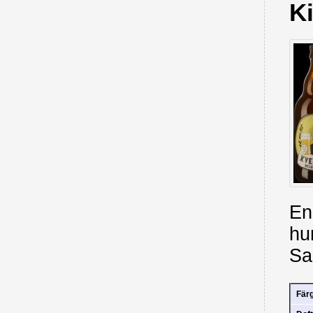
K
En
hu
Sa
Fär