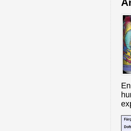
A
En
hu
ex
Fär
Doft