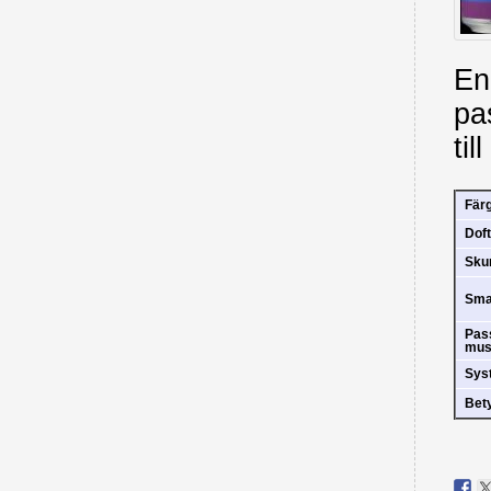
En
pa
til
Fär
Doft
Sk
Sm
Pas
mus
Sys
Bet