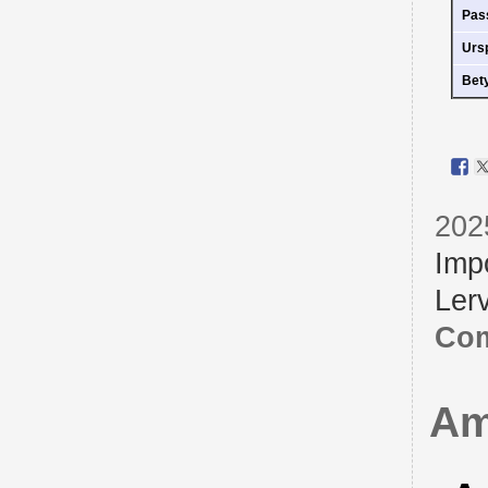
Pas
Urs
Bet
202
Imp
Lerv
Com
Am