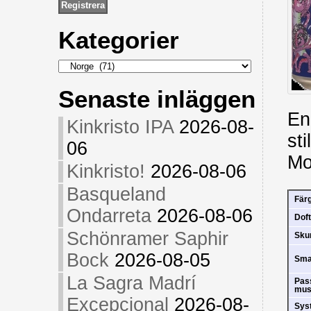
Kategorier
Kategorier
Senaste inläggen
En
Kinkristo IPA
2026-08-
st
06
Mo
Kinkristo!
2026-08-06
Basqueland
Fär
Ondarreta
2026-08-06
Doft
Schönramer Saphir
Sk
Bock
2026-08-05
Sm
La Sagra Madrí
Pas
mus
Excepcional
2026-08-
Sys