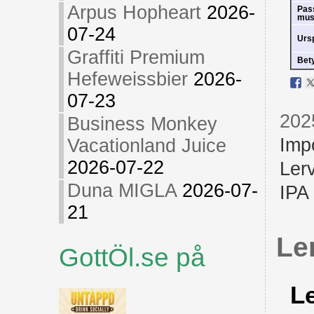
Arpus Hopheart
2026-
Pas
mus
07-24
Urs
Graffiti Premium
Bet
Hefeweissbier
2026-
07-23
202
Business Monkey
Imp
Vacationland Juice
2026-07-22
Lerv
Duna MIGLA
2026-07-
IPA
21
Le
GottÖl.se på
Le