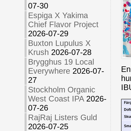
07-30
Espiga X Yakima
Chief Flavor Project
2026-07-29
Buxton Lupulus X
Krush
2026-07-28
Brygghus 19 Local
En
Everywhere
2026-07-
hu
27
IB
Stockholm Organic
West Coast IPA
2026-
Fär
07-26
Doft
RajRaj Listers Guld
Sk
2026-07-25
Sm