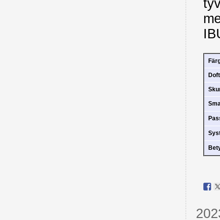
ty
me
IB
Fär
Doft
Sk
Sm
Pas
Sys
Bet
202