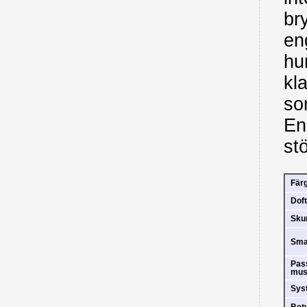
br
en
hu
kl
so
Eng
st
Fär
Doft
Sk
Sm
Pas
mus
Sys
Bet