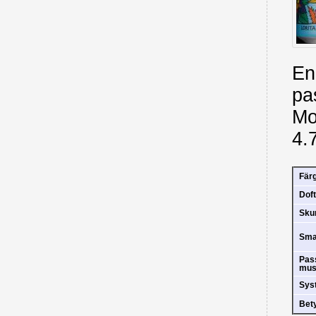
En
pa
Mo
4.
Fär
Doft
Sk
Sm
Pas
mus
Sys
Bet