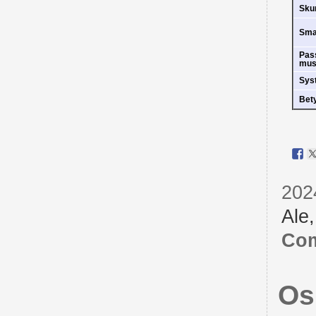
Sk
Sm
Pas
mus
Sys
Bet
202
Ale
Com
Os