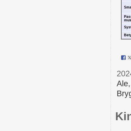
Sm
Pas
mus
Sys
Bet
202
Ale
Bry
Ki