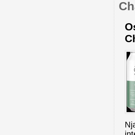
Ch
O
C
Nj
in