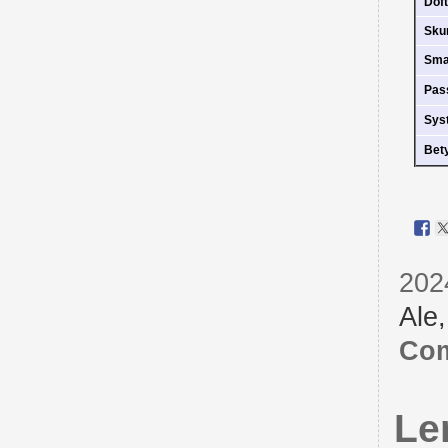
Doft
Sk
Sm
Pas
Sys
Bet
202
Ale
Com
Le