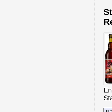
S
R
En
St
Fär