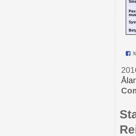
Sm
Pas
mus
Sys
Bet
201
Åla
Com
St
Re