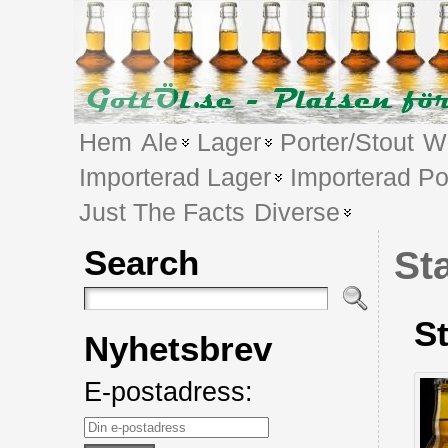
Hem
Ale
Lager
Porter/Stout
We
Importerad Lager
Importerad Po
Just The Facts
Diverse
Search
St
S
Nyhetsbrev
E-postadress: