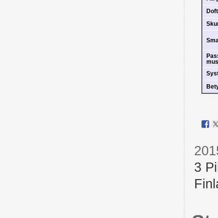
Doft
Sk
Sm
Pas
mus
Sys
Bet
201
3 Pi
Fin