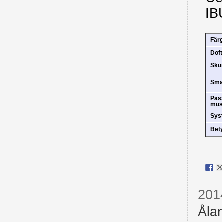
IB
Fär
Doft
Sk
Sm
Pas
mus
Sys
Bet
201
Åla