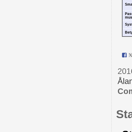
Sm
Pas
mus
Sys
Bet
201
Åla
Com
St