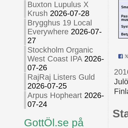
Buxton Lupulus X
Sm
Krush
2026-07-28
Pas
mus
Brygghus 19 Local
Sys
Everywhere
2026-07-
Bet
27
Stockholm Organic
West Coast IPA
2026-
07-26
201
RajRaj Listers Guld
Julö
2026-07-25
Fin
Arpus Hopheart
2026-
07-24
St
GottÖl.se på