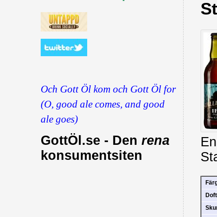
St
Och Gott Öl kom och Gott Öl for
(O, good ale comes, and good
ale goes)
GottÖl.se - Den
rena
En
konsumentsiten
St
Fär
Doft
Sk