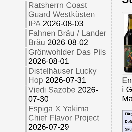
Ratsherrn Coast
Guard Westküsten
IPA
2026-08-03
Fahnen Bräu / Lander
Bräu
2026-08-02
Grönwohlder Das Pils
2026-08-01
Distelhäuser Lucky
Hop
2026-07-31
En
i 
Viedi Sazobe
2026-
Ma
07-30
Espiga X Yakima
Fär
Chief Flavor Project
Doft
2026-07-29
Sk