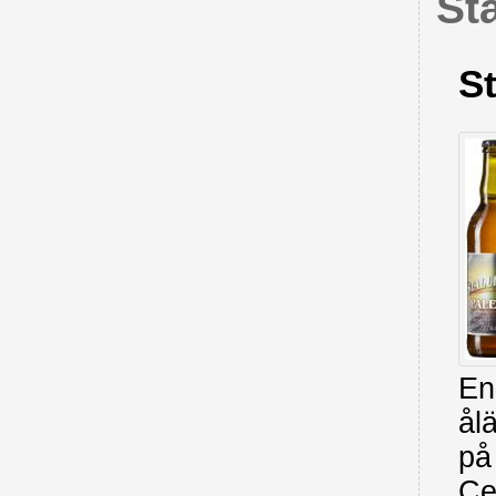
St
St
En 
ål
på
Ce