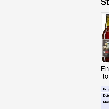
S
En
to
Fär
Doft
Sk