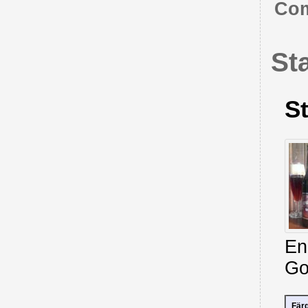
Com
St
S
En
Go
Fär