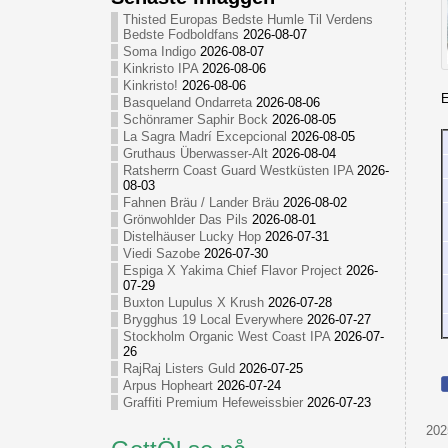
Thisted Europas Bedste Humle Til Verdens
Bedste Fodboldfans
2026-08-07
Soma Indigo
2026-08-07
Kinkristo IPA
2026-08-06
Kinkristo!
2026-08-06
E
Basqueland Ondarreta
2026-08-06
Schönramer Saphir Bock
2026-08-05
La Sagra Madrí Excepcional
2026-08-05
Gruthaus Überwasser-Alt
2026-08-04
Ratsherrn Coast Guard Westküsten IPA
2026-
08-03
Fahnen Bräu / Lander Bräu
2026-08-02
Grönwohlder Das Pils
2026-08-01
Distelhäuser Lucky Hop
2026-07-31
Viedi Sazobe
2026-07-30
Espiga X Yakima Chief Flavor Project
2026-
07-29
Buxton Lupulus X Krush
2026-07-28
Brygghus 19 Local Everywhere
2026-07-27
Stockholm Organic West Coast IPA
2026-07-
26
RajRaj Listers Guld
2026-07-25
Arpus Hopheart
2026-07-24
Graffiti Premium Hefeweissbier
2026-07-23
202