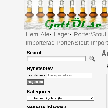
Hem
Ale
Lager
Porter/Stout
Importerad Porter/Stout
Impor
Search
Å
Nyhetsbrev
E-postadress:
Kategorier
Kategorier
Senaste inläggen