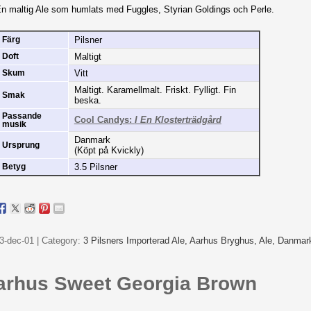
n maltig Ale som humlats med Fuggles, Styrian Goldings och Perle.
Pilsner
Färg
Maltigt
Doft
Vitt
Skum
Maltigt. Karamellmalt. Friskt. Fylligt. Fin
Smak
beska.
Passande
Cool Candys:
I En Klosterträdgård
musik
Danmark
Ursprung
(Köpt på Kvickly)
3.5 Pilsner
Betyg
3-dec-01 | Category:
3 Pilsners Importerad Ale,
Aarhus Bryghus,
Ale,
Danmar
arhus Sweet Georgia Brown