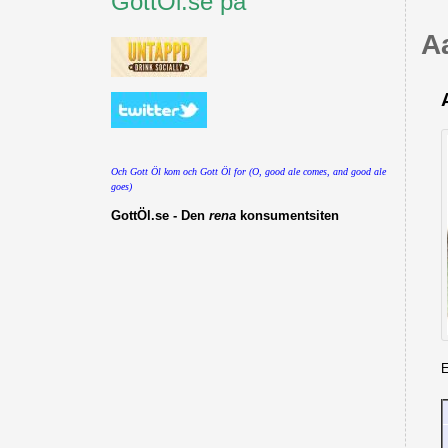
GottÖl.se på
A
Och Gott Öl kom och Gott Öl for (O, good ale comes, and good ale
goes)
GottÖl.se - Den
rena
konsumentsiten
E