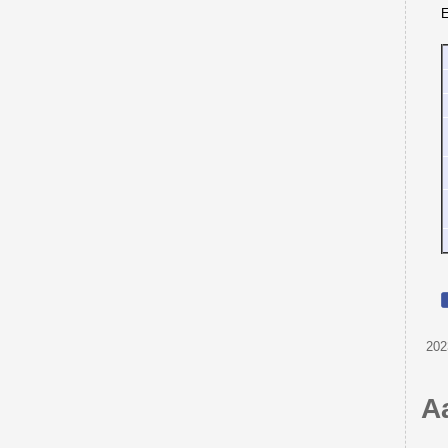
E
202
A