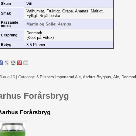
Vitt
Skum
Välhumlat. Fruktigt. Grape. Ananas. Maltigt.
Smak
Fylligt. Rejäl beska.
Passande
Martin og Sofie:
Aarhus
musik
Danmark
Ursprung
(Köpt på Fötex)
3.5 Pilsner
Betyg
5-aug-16 | Category:
3 Pilsners Importerad Ale,
Aarhus Bryghus,
Ale,
Danmar
arhus Forårsbryg
Aarhus Forårsbryg