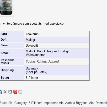
n vintervärmare som spetsats med äpplejuice.
Teakbrun
Färg
Maltigt
Doft
Beigevitt
Skum
Maltigt. Bärigt. Rågbröd. Fylligt.
Smak
Välbalanserad.
Passande
Tobias Rahim:
Jylland
musik
Danmark
Ursprung
(Köpt på Fötex)
3 Pilsner
Betyg
5-sep-29 | Category:
3 Pilsners Importerad Ale,
Aarhus Bryghus,
Ale,
Danmar