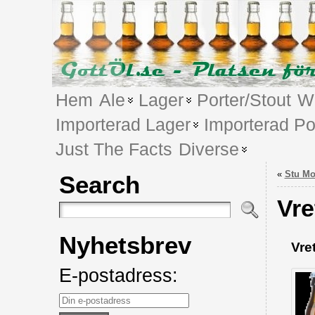
Hem
Ale
Lager
Porter/Stout
We
Importerad Lager
Importerad Po
Just The Facts
Diverse
«
Stu Mo
Search
Vre
Nyhetsbrev
Vre
E-postadress: