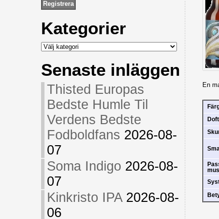
Kategorier
Kategorier
Senaste inläggen
En ma
Thisted Europas
Bedste Humle Til
Fär
Verdens Bedste
Doft
Fodboldfans
2026-08-
Sk
07
Sm
Soma Indigo
2026-08-
Pas
mus
07
Sys
Kinkristo IPA
2026-08-
Bet
06