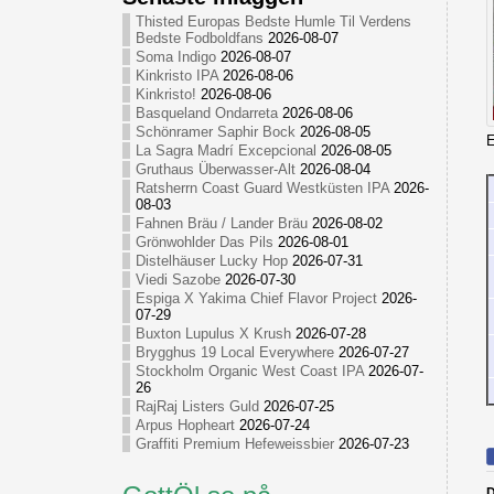
Thisted Europas Bedste Humle Til Verdens
Bedste Fodboldfans
2026-08-07
Soma Indigo
2026-08-07
Kinkristo IPA
2026-08-06
Kinkristo!
2026-08-06
Basqueland Ondarreta
2026-08-06
Schönramer Saphir Bock
2026-08-05
E
La Sagra Madrí Excepcional
2026-08-05
Gruthaus Überwasser-Alt
2026-08-04
Ratsherrn Coast Guard Westküsten IPA
2026-
08-03
Fahnen Bräu / Lander Bräu
2026-08-02
Grönwohlder Das Pils
2026-08-01
Distelhäuser Lucky Hop
2026-07-31
Viedi Sazobe
2026-07-30
Espiga X Yakima Chief Flavor Project
2026-
07-29
Buxton Lupulus X Krush
2026-07-28
Brygghus 19 Local Everywhere
2026-07-27
Stockholm Organic West Coast IPA
2026-07-
26
RajRaj Listers Guld
2026-07-25
Arpus Hopheart
2026-07-24
Graffiti Premium Hefeweissbier
2026-07-23
D