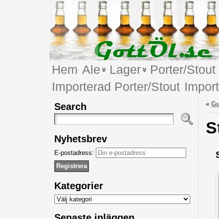
Hem
Ale
Lager
Porter/Stout
Importerad Porter/Stout
Impor
«
Gu
Search
S
Nyhetsbrev
E-postadress:
Kategorier
Kategorier
Senaste inläggen