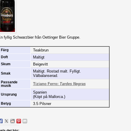
n fyllig Schwarzbier från Oettinger Bier Gruppe.
Teakbrun
Färg
Maltigt
Doft
Beigevitt
Skum
Maltigt. Rostad malt. Fylligt.
Smak
Välbalanserad.
Passande
Tiziano Ferro:
Tardes Negras
musik
Spanien
Ursprung
(Köpt på Mallorca.)
3.5 Pilsner
Betyg
ela det här: