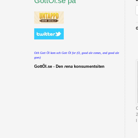
GottÖl.se på
G
Och Gott Öl kom och Gott Öl for (O, good ale comes, and good ale
goes)
GottÖl.se - Den
rena
konsumentsiten
C
I