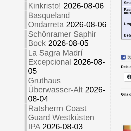
Sm
Kinkristo!
2026-08-06
Pas
Basqueland
mus
Ondarreta
2026-08-06
Urs
Schönramer Saphir
Bet
Bock
2026-08-05
La Sagra Madrí
Excepcional
2026-08-
Dela d
05
Gruthaus
Überwasser-Alt
2026-
Gilla 
08-04
Ratsherrn Coast
Guard Westküsten
IPA
2026-08-03