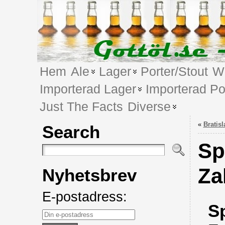
Hem
Ale
Lager
Porter/Stout
We
Importerad Lager
Importerad Po
Just The Facts
Diverse
«
Bratisl
Search
Sp
Za
Nyhetsbrev
E-postadress:
Sp