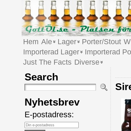
Hem
Ale
Lager
Porter/Stout
We
Importerad Lager
Importerad Po
Just The Facts
Diverse
Search
Sir
Nyhetsbrev
E-postadress: