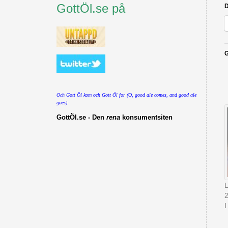
GottÖl.se på
D
G
Och Gott Öl kom och Gott Öl for (O, good ale comes, and good ale
goes)
GottÖl.se - Den
rena
konsumentsiten
L
I