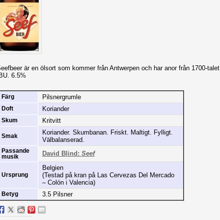
eefbeer är en ölsort som kommer från Antwerpen och har anor från 1700-tal
BU. 6.5%
Pilsnergrumle
Färg
Koriander
Doft
Kritvitt
Skum
Koriander. Skumbanan. Friskt. Maltigt. Fylligt.
Smak
Välbalanserad.
Passande
David Blind:
Seef
musik
Belgien
(Testad på kran på Las Cervezas Del Mercado
Ursprung
– Colón i Valencia)
3.5 Pilsner
Betyg