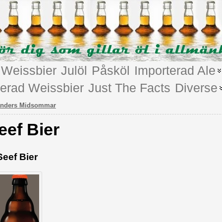
Weissbier
Julöl
Påsköl
Importerad Ale
terad Weissbier
Just The Facts
Diverse
nders Midsommar
eef Bier
Seef Bier