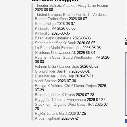
Theodor Schiøtz Anarkist Fizzy Lime Fusion
2026-08-08
Thisted Europas Bedste Humle Til Verdens
Bedste Fodboldfans
2026-08-07
Soma Indigo
2026-08-07
Kinkristo IPA
2026-08-06
Kinkristo!
2026-08-06
Basqueland Ondarreta
2026-08-06
S
Schönramer Saphir Bock
2026-08-05
I
La Sagra Madrí Excepcional
2026-08-05
Gruthaus Überwasser-Alt
2026-08-04
Ratsherrn Coast Guard Westküsten IPA
2026-
08-03
Fahnen Bräu / Lander Bräu
2026-08-02
Grönwohlder Das Pils
2026-08-01
Distelhäuser Lucky Hop
2026-07-31
Viedi Sazobe
2026-07-30
Espiga X Yakima Chief Flavor Project
2026-
07-29
Buxton Lupulus X Krush
2026-07-28
Brygghus 19 Local Everywhere
2026-07-27
Stockholm Organic West Coast IPA
2026-07-
26
RajRaj Listers Guld
2026-07-25
Arpus Hopheart
2026-07-24