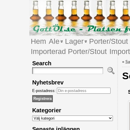
Hem
Ale
Lager
Porter/Stout
Importerad Porter/Stout
Impor
«
Sa
Search
S
Nyhetsbrev
E-postadress:
Kategorier
Kategorier
Senaste inläggen