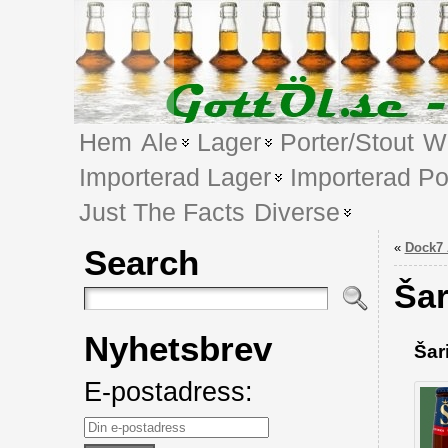
Hem
Ale
Lager
Porter/Stout
We
Importerad Lager
Importerad Po
Just The Facts
Diverse
«
Dock7 
Search
Šar
Nyhetsbrev
Šar
E-postadress: