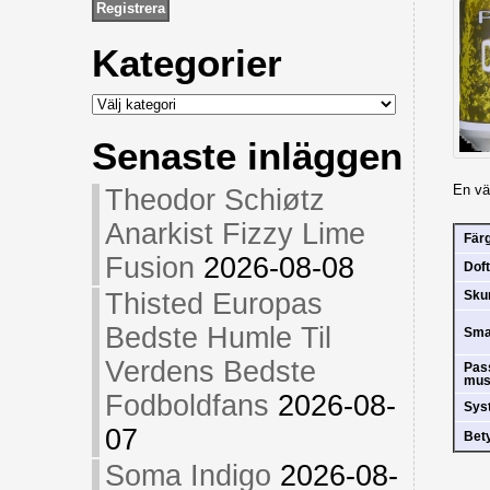
Kategorier
Kategorier
Senaste inläggen
En väl
Theodor Schiøtz
Anarkist Fizzy Lime
Fär
Fusion
2026-08-08
Doft
Thisted Europas
Sk
Bedste Humle Til
Sm
Verdens Bedste
Pas
mus
Fodboldfans
2026-08-
Sys
07
Bet
Soma Indigo
2026-08-