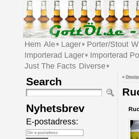
Hem
Ale
Lager
Porter/Stout
We
Importerad Lager
Importerad Po
Just The Facts
Diverse
«
Omnipo
Search
Ruc
Nyhetsbrev
Ruc
E-postadress: