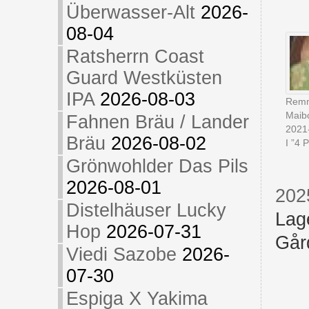
Überwasser-Alt
2026-
08-04
Ratsherrn Coast
Guard Westküsten
IPA
2026-08-03
Remm
Maib
Fahnen Bräu / Lander
2021
Bräu
2026-08-02
I ”4 
Grönwohlder Das Pils
2026-08-01
202
Distelhäuser Lucky
Lag
Hop
2026-07-31
Går
Viedi Sazobe
2026-
07-30
Espiga X Yakima