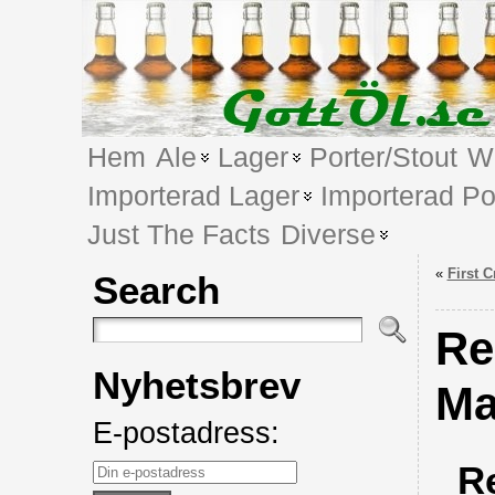
Hem
Ale
Lager
Porter/Stout
We
Importerad Lager
Importerad Po
Just The Facts
Diverse
«
First 
Search
Re
Nyhetsbrev
Ma
E-postadress:
R