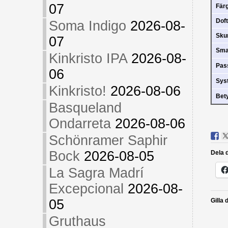
07
Fär
Doft
Soma Indigo
2026-08-
Sk
07
Sm
Kinkristo IPA
2026-08-
Pas
06
Sys
Kinkristo!
2026-08-06
Bet
Basqueland
Ondarreta
2026-08-06
Schönramer Saphir
Bock
2026-08-05
Dela d
La Sagra Madrí
Excepcional
2026-08-
05
Gilla 
Gruthaus