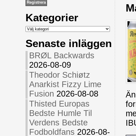
M
Kategorier
Kategorier
Senaste inläggen
BRØL Backwards
2026-08-09
Theodor Schiøtz
Anarkist Fizzy Lime
Fusion
2026-08-08
Än
Thisted Europas
fo
Bedste Humle Til
me
Verdens Bedste
IB
Fodboldfans
2026-08-