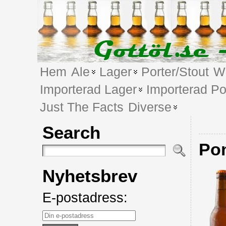
Hem
Ale
Lager
Porter/Stout
We
Importerad Lager
Importerad Po
Just The Facts
Diverse
Search
Pon
Nyhetsbrev
E-postadress: