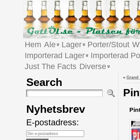
Hem
Ale
Lager
Porter/Stout
We
Importerad Lager
Importerad Po
Just The Facts
Diverse
«
Grand 
Search
Pin
Nyhetsbrev
Pin
E-postadress: