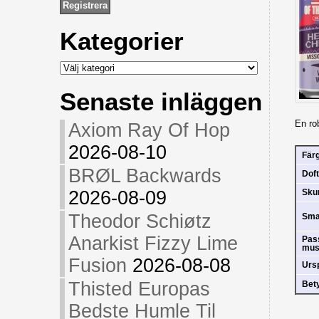
Kategorier
Kategorier
Senaste inläggen
En ro
Axiom Ray Of Hop
2026-08-10
Fär
BRØL Backwards
Doft
2026-08-09
Sk
Theodor Schiøtz
Sm
Anarkist Fizzy Lime
Pas
mus
Fusion
2026-08-08
Urs
Thisted Europas
Bet
Bedste Humle Til