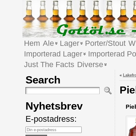
Hem
Ale
Lager
Porter/Stout
We
Importerad Lager
Importerad Po
Just The Facts
Diverse
«
Lakefr
Search
Pie
Nyhetsbrev
Pie
E-postadress: