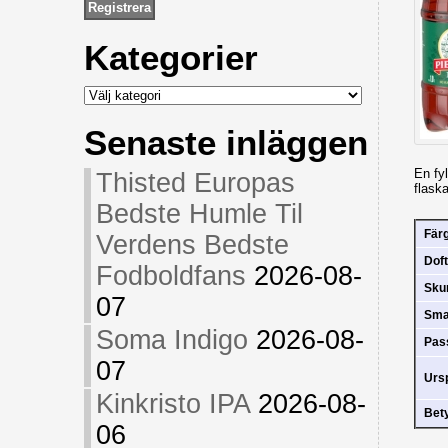
Kategorier
Kategorier
Senaste inläggen
En fyl
Thisted Europas
flaska
Bedste Humle Til
Fär
Verdens Bedste
Doft
Fodboldfans
2026-08-
Sk
07
Sm
Soma Indigo
2026-08-
Pas
07
Urs
Kinkristo IPA
2026-08-
Bet
06