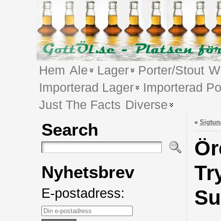
Hem
Ale
Lager
Porter/Stout
We
Importerad Lager
Importerad Po
Just The Facts
Diverse
«
Sigtun
Search
Ör
Tr
Nyhetsbrev
E-postadress:
Su