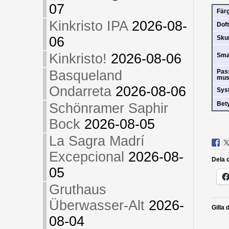
07
Fär
Kinkristo IPA
2026-08-
Doft
06
Sk
Kinkristo!
2026-08-06
Sm
Basqueland
Pas
mus
Ondarreta
2026-08-06
Sys
Bet
Schönramer Saphir
Bock
2026-08-05
La Sagra Madrí
Excepcional
2026-08-
Dela d
05
Gruthaus
Überwasser-Alt
2026-
Gilla 
08-04