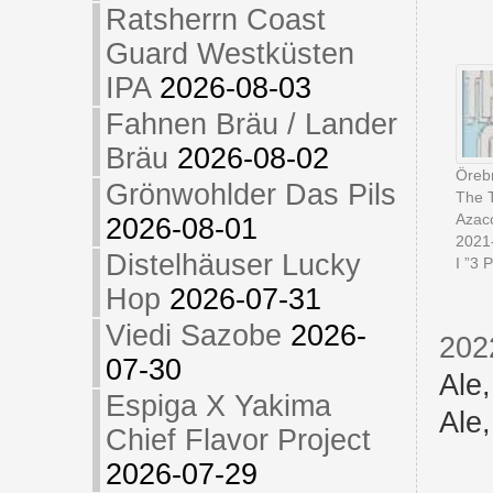
Ratsherrn Coast
Guard Westküsten
IPA
2026-08-03
Fahnen Bräu / Lander
Bräu
2026-08-02
Öreb
Grönwohlder Das Pils
The T
Azac
2026-08-01
2021
Distelhäuser Lucky
I ”3 P
Hop
2026-07-31
Viedi Sazobe
2026-
202
07-30
Ale
Espiga X Yakima
Ale
Chief Flavor Project
2026-07-29