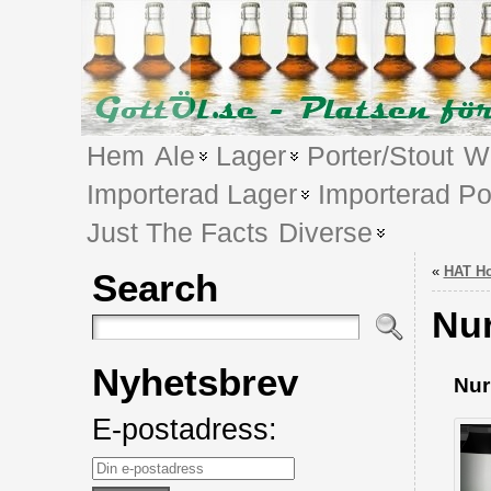
Hem
Ale
Lager
Porter/Stout
We
Importerad Lager
Importerad Po
Just The Facts
Diverse
«
HAT Ho
Search
Nur
Nyhetsbrev
Nur
E-postadress: