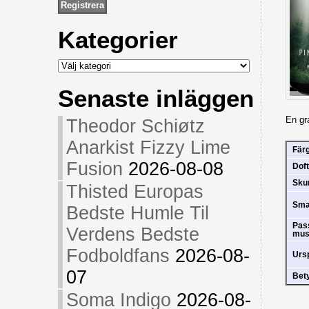
Kategorier
Kategorier
Senaste inläggen
En gr
Theodor Schiøtz
Anarkist Fizzy Lime
Fär
Fusion
2026-08-08
Doft
Sk
Thisted Europas
Sm
Bedste Humle Til
Pas
Verdens Bedste
mus
Fodboldfans
2026-08-
Urs
07
Bet
Soma Indigo
2026-08-