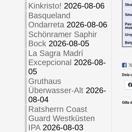
Kinkristo!
2026-08-06
Sk
Basqueland
Sm
Ondarreta
2026-08-06
Pas
mus
Schönramer Saphir
Urs
Bock
2026-08-05
Bet
La Sagra Madrí
Excepcional
2026-08-
05
Dela d
Gruthaus
Überwasser-Alt
2026-
08-04
Gilla 
Ratsherrn Coast
Guard Westküsten
IPA
2026-08-03