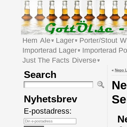
Hem
Ale
Lager
Porter/Stout
We
Importerad Lager
Importerad Po
Just The Facts
Diverse
«
Nepo L
Search
Ne
Se
Nyhetsbrev
E-postadress:
N