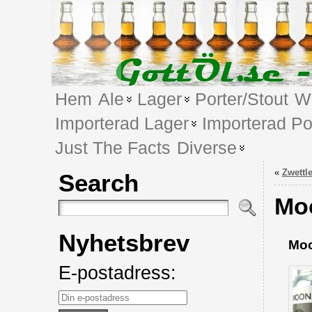
Hem
Ale
Lager
Porter/Stout
We
Importerad Lager
Importerad Po
Just The Facts
Diverse
«
Zwettl
Search
Moo
Nyhetsbrev
Moo
E-postadress: