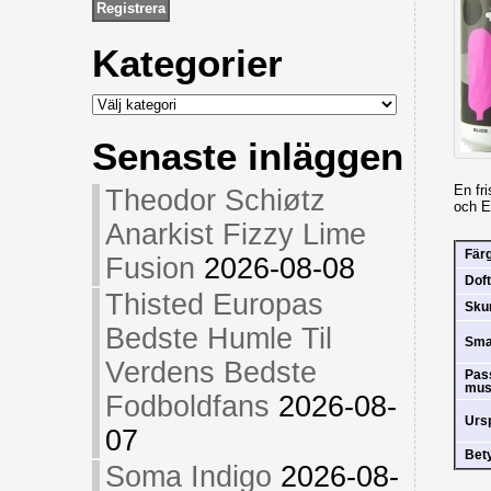
Kategorier
Kategorier
Senaste inläggen
En fr
Theodor Schiøtz
och E
Anarkist Fizzy Lime
Fär
Fusion
2026-08-08
Doft
Thisted Europas
Sk
Bedste Humle Til
Sm
Verdens Bedste
Pas
mus
Fodboldfans
2026-08-
Urs
07
Bet
Soma Indigo
2026-08-